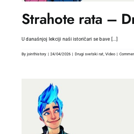
Strahote rata – Dr
U današnjoj lekciji naši istoričari se bave [...]
By
jointhistory
|
24/04/2026
|
Drugi svetski rat
,
Video
|
Commen