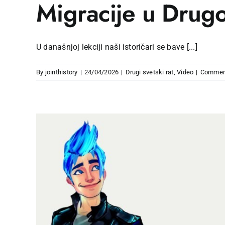
Migracije u Drug
U današnjoj lekciji naši istoričari se bave [...]
By
jointhistory
|
24/04/2026
|
Drugi svetski rat
,
Video
|
Commen