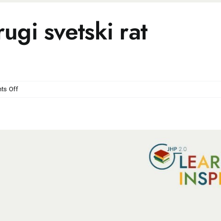
ugi svetski rat
on
ts Off
Strahote
rata
–
Drugi
svetski
rat