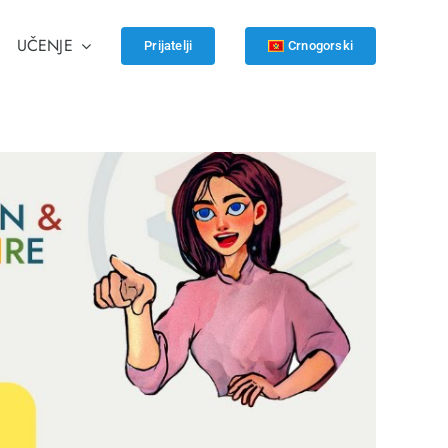
UČENJE
Prijatelji
Crnogorski