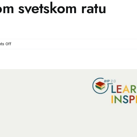
om svetskom ratu
on
ts Off
Migracije
u
Drugom
svetskom
ratu