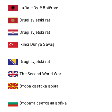
Lufta e Dytë Botërore
Drugi svjetski rat
Drugi svjetski rat
İkinci Dünya Savaşi
Drugi svjetski rat
The Second World War
Втора светска војна
Втората световна война