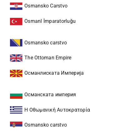
Osmansko Carstvo
Osmanl İmparatorluğu
Osmansko carstvo
The Ottoman Empire
Османлиската Империја
Османската империя
Η Οθωμανική Αυτοκρατορία
Osmansko carstvo