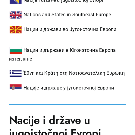
Nacije i države u jugoistočnoj Evropi
Nations and States in Southeast Europe
Нации и држави во Југоисточна Европа
Нации и държави в Югоизточна Европа –
изтегляне
Έθνη και Κράτη στη Νοτιοανατολική Ευρώπη
Нације и државе у југоисточној Европи
Nacije i države u
jugoistočnoj Evropi