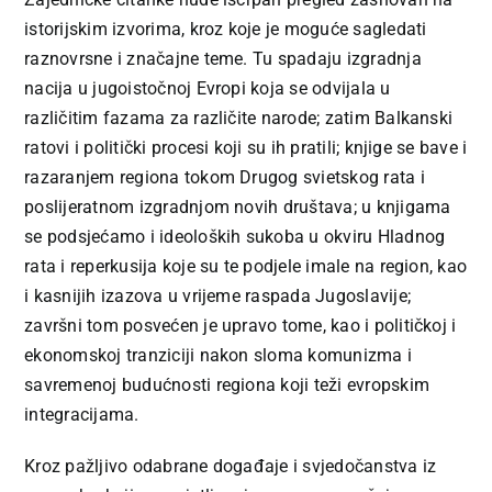
Učenje
istorijskim izvorima, kroz koje je moguće sagledati
raznovrsne i značajne teme. Tu spadaju izgradnja
Prijatelji
nacija u jugoistočnoj Evropi koja se odvijala u
različitim fazama za različite narode; zatim Balkanski
ratovi i politički procesi koji su ih pratili; knjige se bave i
Crnogorski
razaranjem regiona tokom Drugog svietskog rata i
poslijeratnom izgradnjom novih društava; u knjigama
se podsjećamo i ideoloških sukoba u okviru Hladnog
rata i reperkusija koje su te podjele imale na region, kao
i kasnijih izazova u vrijeme raspada Jugoslavije;
završni tom posvećen je upravo tome, kao i političkoj i
ekonomskoj tranziciji nakon sloma komunizma i
savremenoj budućnosti regiona koji teži evropskim
integracijama.
Kroz pažljivo odabrane događaje i svjedočanstva iz