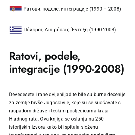
Ратови, поделе, интеграције (1990 – 2008)
Πόλεμοι, Διαιρέσεις, Ένταξη (1990-2008)
Ratovi, podele,
integracije (1990-2008)
Devedesete i rane dvijehiljadite bile su burne decenije
za zemlje bivše Jugoslavije, koje su se suočavale s
raspadom države i teškim posljedicama kraja
Hladnog rata. Ova knjiga se oslanja na 250
istorijskih izvora kako bi ispitala složenu