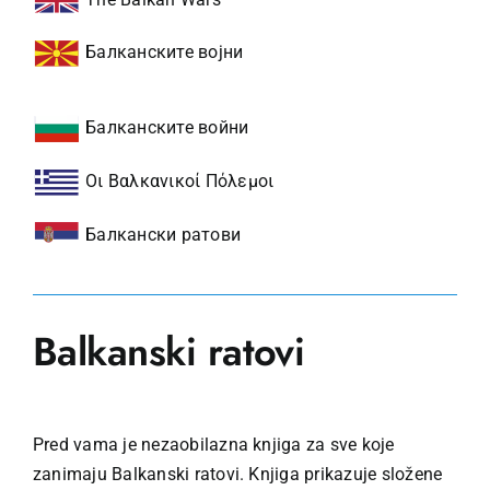
Балканските војни
Балканските войни
Οι Βαλκανικοί Πόλεμοι
Балкански ратови
Balkanski ratovi
Pred vama je nezaobilazna knjiga za sve koje
zanimaju Balkanski ratovi. Knjiga prikazuje složene