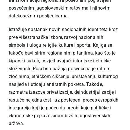
transformaciju regiona, sa posebnim poglavljem
posvećenim jugoslovenskim ratovima i njihovim
dalekosežnim posljedicama.
Istražuje nastanak novih nacionalnih identiteta kroz
prve višestranačke izbore, razvoj nacionalnih
simbola i ulogu religije, kulture i sporta. Knjiga se
takođe bavi širim regionalnim pitanjima, kao što je
kiparski sukob, osvjetljavajući istorijske i etničke
složenosti. Posebna pažnja posvećena je ratnim
zločinima, etničkom čišćenju, uništavanju kulturnog
nasljeđa i uticaju antiratnih pokreta. Takođe,
razmatra izazove privatizacije, deindustrijalizacije i
rastuće nejednakosti, uz postepeni proces evropskih
integracija koji je počeo da preoblikuje političke i
ekonomske pejzaže širom bivših jugoslovenskih
država.