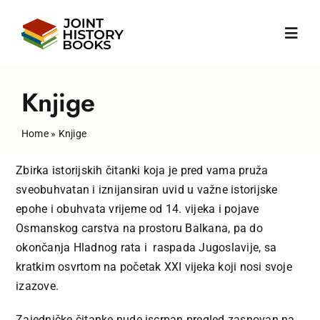
Skip
to
Toggl
content
Navig
Početna
Knjige
Home
»
Knjige
O nama
Zbirka istorijskih čitanki koja je pred vama pruža
Vijesti
sveobuhvatan i iznijansiran uvid u važne istorijske
epohe i obuhvata vrijeme od 14. vijeka i pojave
Osmanskog carstva na prostoru Balkana, pa do
Knjige
okončanja Hladnog rata i raspada Jugoslavije, sa
kratkim osvrtom na početak XXI vijeka koji nosi svoje
Publikacije
izazove.
Zajedničke čitanke nude iscrpan pregled zasnovan na