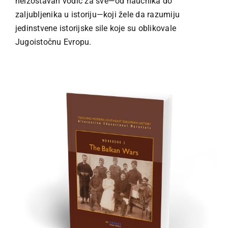
neizostavan vodič za sve—od naučnika do
zaljubljenika u istoriju—koji žele da razumiju
jedinstvene istorijske sile koje su oblikovale
Jugoistočnu Evropu.