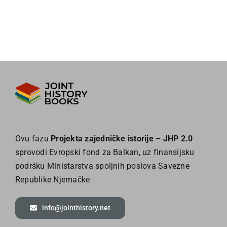
Ovu fazu
Projekta zajedničke istorije – JHP 2.0
sprovodi Evropski fond za Balkan, uz finansijsku
podršku Ministarstva spoljnih poslova Savezne
Republike Njemačke
info@jointhistory.net