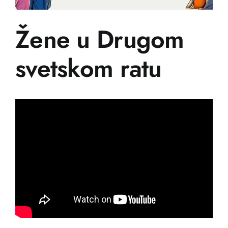
Učenje
Žene u Drugom
Prijatelji
svetskom ratu
Crnogorski