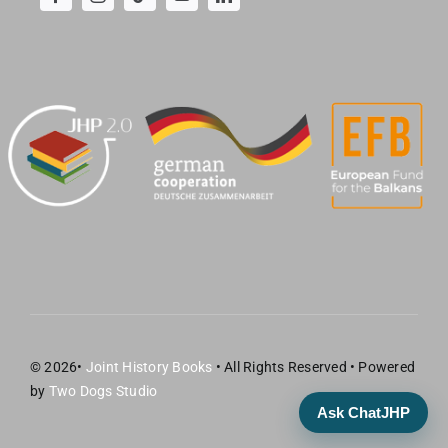
© 2026•
Joint History Books
• All Rights Reserved • Powered
by
Two Dogs Studio
Ask ChatJHP