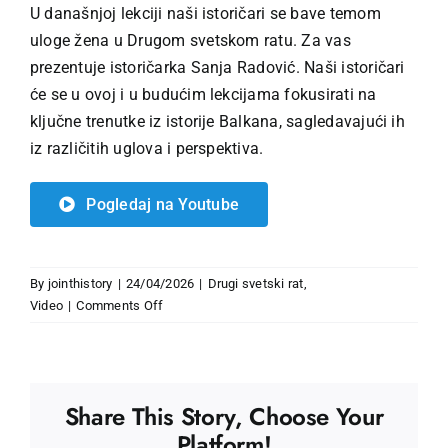
U današnjoj lekciji naši istoričari se bave temom
uloge žena u Drugom svetskom ratu. Za vas
prezentuje istoričarka Sanja Radović. Naši istoričari
će se u ovoj i u budućim lekcijama fokusirati na
ključne trenutke iz istorije Balkana, sagledavajući ih
iz različitih uglova i perspektiva.
Pogledaj na Youtube
By
jointhistory
|
24/04/2026
|
Drugi svetski rat
,
on
Video
|
Comments Off
Žene
u
Drugom
svetskom
Share This Story, Choose Your
ratu
Platform!