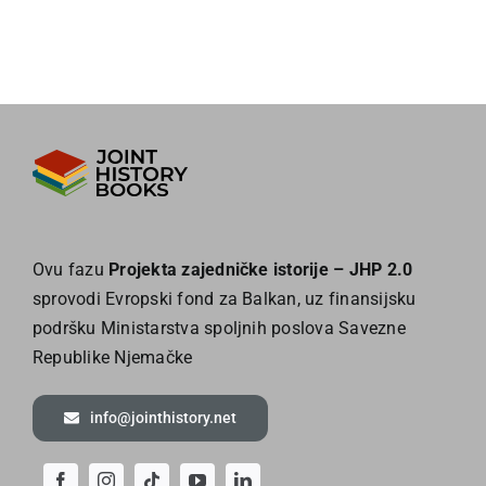
Ovu fazu
Projekta zajedničke istorije – JHP 2.0
sprovodi Evropski fond za Balkan, uz finansijsku
podršku Ministarstva spoljnih poslova Savezne
Republike Njemačke
info@jointhistory.net