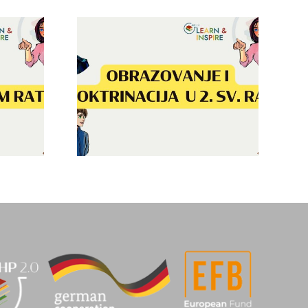
nje i
acija u
Sećanje na Drugi
etskom
svetski rat
u