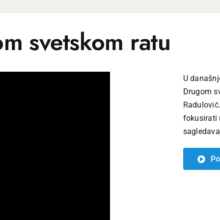
om svetskom ratu
U današnjo
Drugom sve
Radulović.
fokusirati 
sagledavaj
Po