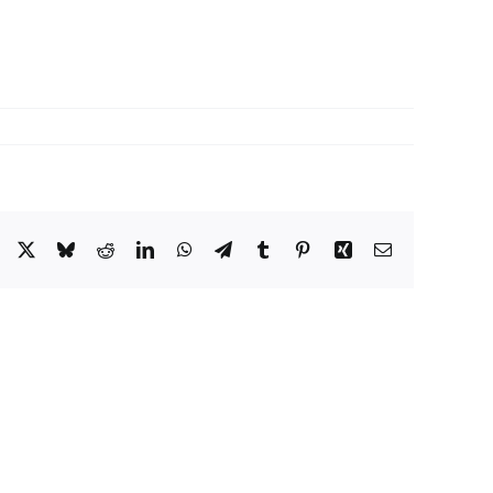
Facebook
X
Bluesky
Reddit
LinkedIn
WhatsApp
Telegram
Tumblr
Pinterest
Xing
Email