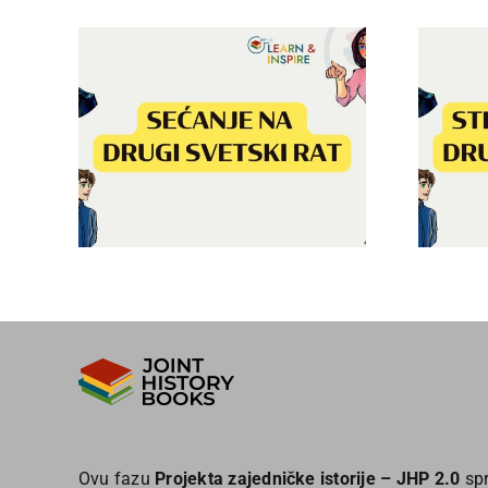
ugi
Strahote rata –
Drugi svetski rat
Ovu fazu
Projekta zajedničke istorije – JHP 2.0
spr