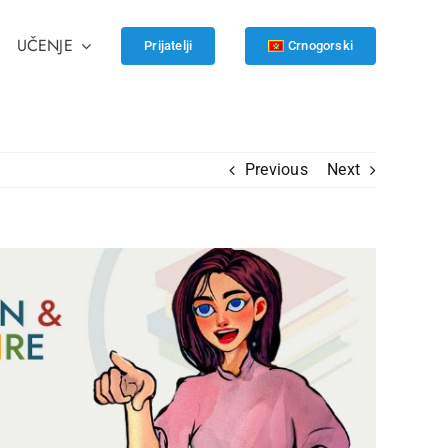
UČENJE
Prijatelji
Crnogorski
Previous
Next