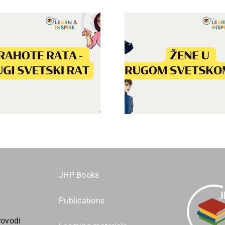
Obrazova
Žene u Drugom
indoktrin
svetskom ratu
Drugom sv
rat
JHP Books
Publications
ovodi