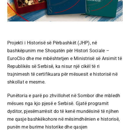
Projekti i Historisë së Përbashkët (JHP), në
bashkëpunim me Shoqatën për Histori Sociale –
EuroClio dhe me mbështetjen e Ministrisë së Arsimit të
Republikës së Serbisë, ka nisur një cikël të ri
trajnimesh të certifikuara për mësuesit e historisë në
shkollat e mesme.
Punëtoria e parë po zhvillohet në Sombor dhe mbledh
mësues nga kjo pjesë e Serbisë. Gjatë programit
dyditor, pjesëmarrësit do të kenë mundësinë të njihen
me qasje bashkëkohore në mësimdhënien e historisë,
punën me burime historike dhe qasjen