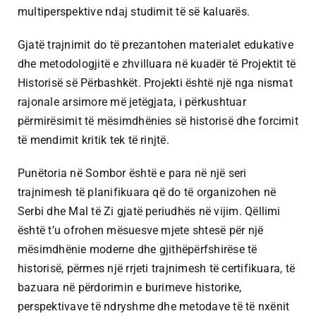
multiperspektive ndaj studimit të së kaluarës.
Gjatë trajnimit do të prezantohen materialet edukative
dhe metodologjitë e zhvilluara në kuadër të Projektit të
Historisë së Përbashkët. Projekti është një nga nismat
rajonale arsimore më jetëgjata, i përkushtuar
përmirësimit të mësimdhënies së historisë dhe forcimit
të mendimit kritik tek të rinjtë.
Punëtoria në Sombor është e para në një seri
trajnimesh të planifikuara që do të organizohen në
Serbi dhe Mal të Zi gjatë periudhës në vijim. Qëllimi
është t’u ofrohen mësuesve mjete shtesë për një
mësimdhënie moderne dhe gjithëpërfshirëse të
historisë, përmes një rrjeti trajnimesh të certifikuara, të
bazuara në përdorimin e burimeve historike,
perspektivave të ndryshme dhe metodave të të nxënit