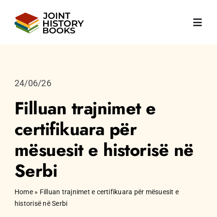
Skip
to
Toggl
content
Navig
Fillestare
24/06/26
Rreth
Filluan trajnimet e
certifikuara për
Lajme
mësuesit e historisë në
Librat
Serbi
Botime
Home
»
Filluan trajnimet e certifikuara për mësuesit e
historisë në Serbi