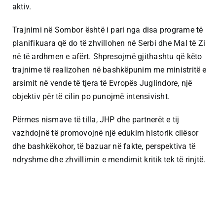
aktiv.
Trajnimi në Sombor është i pari nga disa programe të
planifikuara që do të zhvillohen në Serbi dhe Mal të Zi
në të ardhmen e afërt. Shpresojmë gjithashtu që këto
trajnime të realizohen në bashkëpunim me ministritë e
arsimit në vende të tjera të Evropës Juglindore, një
objektiv për të cilin po punojmë intensivisht.
Përmes nismave të tilla, JHP dhe partnerët e tij
vazhdojnë të promovojnë një edukim historik cilësor
dhe bashkëkohor, të bazuar në fakte, perspektiva të
ndryshme dhe zhvillimin e mendimit kritik tek të rinjtë.