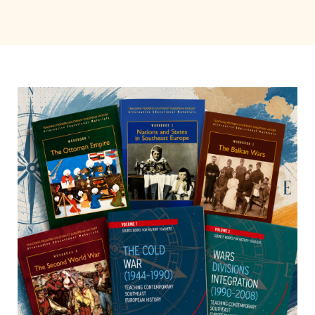
Të mësuarit
Bëhu mik
Shqip