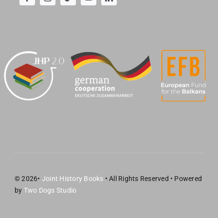
© 2026•
Joint History Books
• All Rights Reserved • Powered
by
Two Dogs Studio