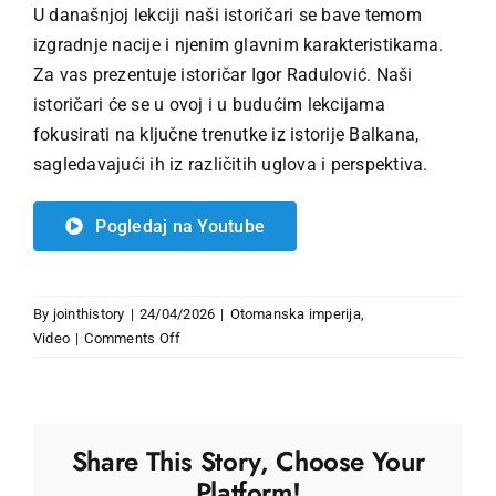
U današnjoj lekciji naši istoričari se bave temom
izgradnje nacije i njenim glavnim karakteristikama.
Za vas prezentuje istoričar Igor Radulović. Naši
istoričari će se u ovoj i u budućim lekcijama
fokusirati na ključne trenutke iz istorije Balkana,
sagledavajući ih iz različitih uglova i perspektiva.
Pogledaj na Youtube
By
jointhistory
|
24/04/2026
|
Otomanska imperija
,
on
Video
|
Comments Off
Šta
je
to
nacija
Share This Story, Choose Your
i
Platform!
kako