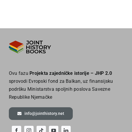
Ovu fazu
Projekta zajedničke istorije – JHP 2.0
sprovodi Evropski fond za Balkan, uz finansijsku
podršku Ministarstva spoljnih poslova Savezne
Republike Njemačke
info@jointhistory.net