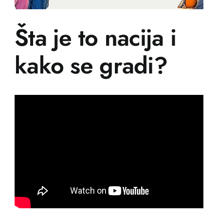
Učenje
Šta je to nacija i
Prijatelji
kako se gradi?
Crnogorski