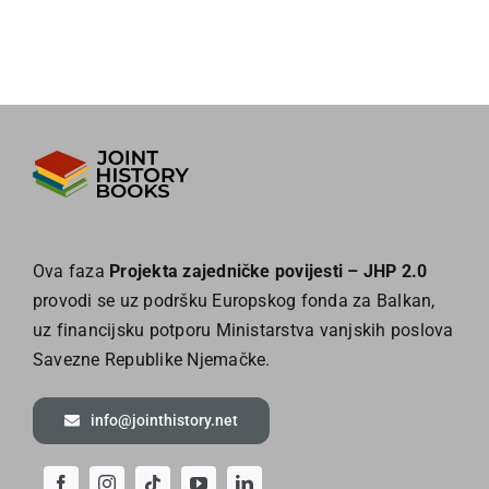
Ova faza
Projekta zajedničke povijesti – JHP 2.0
provodi se uz podršku Europskog fonda za Balkan,
uz financijsku potporu Ministarstva vanjskih poslova
Savezne Republike Njemačke.
info@jointhistory.net