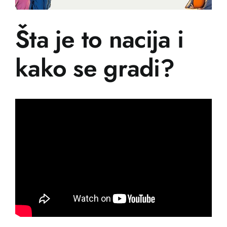
Učenje
Šta je to nacija i
Postanite prijatelj
kako se gradi?
Hrvatski