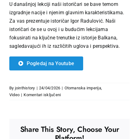
U današnjoj lekciji naši istoričari se bave temom
izgradnje nacije i njenim glavnim karakteristikama.
Za vas prezentuje istoričar Igor Radulović. Naši
istoričari će se u ovoj i u budućim lekcijama
fokusirati na ključne trenutke iz istorije Balkana,
sagledavajući ih iz različitih uglova i perspektiva.
Pogledaj na Youtube
By
jointhistory
|
24/04/2026
|
Otomanska imperija
,
za
Video
|
Komentari isključeni
Šta
je
to
nacija
Share This Story, Choose Your
i
Platform!
kako