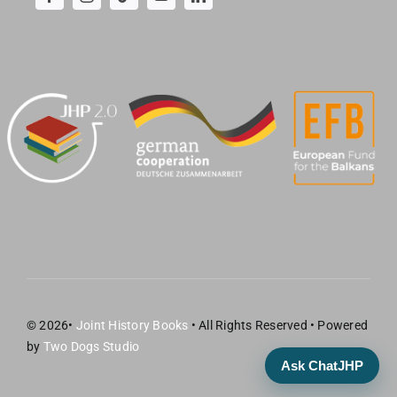
© 2026•
Joint History Books
• All Rights Reserved • Powered
by
Two Dogs Studio
Ask ChatJHP