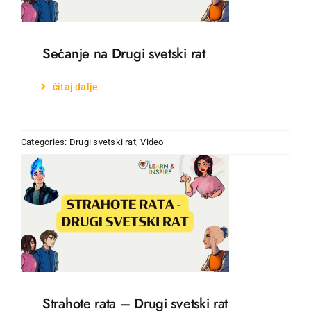
Učenje
Sećanje na Drugi svetski rat
Postanite prijatelj
čitaj dalje
Hrvatski
Categories:
Drugi svetski rat
,
Video
Strahote rata – Drugi svetski rat