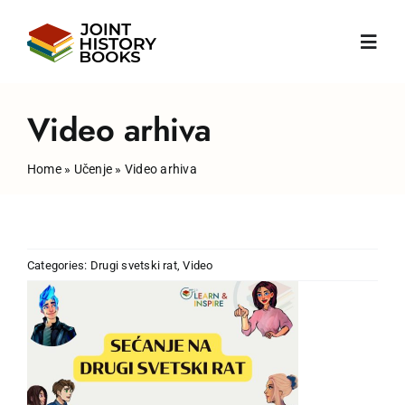
Skip
to
Toggl
content
Navig
Početna
Video arhiva
Home
»
Učenje
»
Video arhiva
O nama
Vijesti
Categories:
Drugi svetski rat
,
Video
Knjige
Publikacije