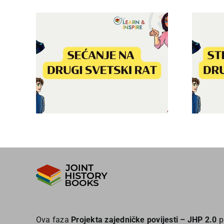
ugi
Strahote rata –
Drugi svetski rat
Ova faza
Projekta zajedničke povijesti – JHP 2.0
p