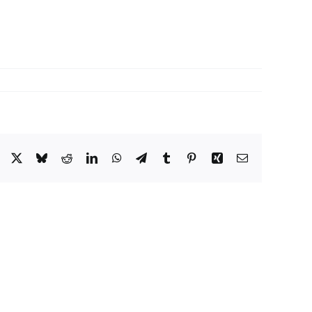
Facebook
X
Bluesky
Reddit
LinkedIn
WhatsApp
Telegram
Tumblr
Pinterest
Xing
Email