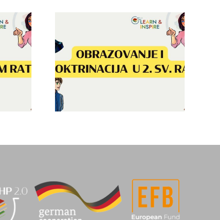
nje i
acija u
Sećanje na Drugi
etskom
svetski rat
u