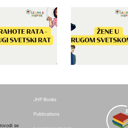
Obrazova
Žene u Drugom
indoktrin
svetskom ratu
Drugom sv
rat
JHP Books
Publications
rovodi se