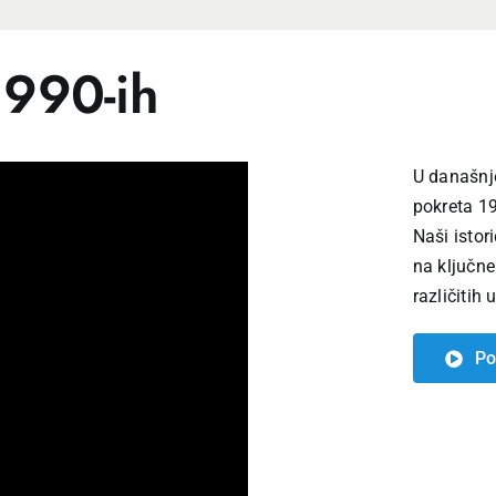
1990-ih
U današnjo
pokreta 19
Naši istor
na ključne
različitih 
Po