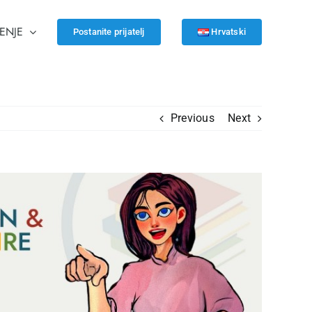
ENJE
Postanite prijatelj
Hrvatski
Previous
Next