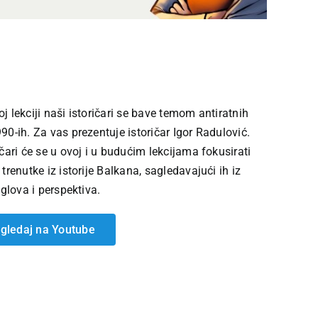
j lekciji naši istoričari se bave temom antiratnih
90-ih. Za vas prezentuje istoričar Igor Radulović.
ičari će se u ovoj i u budućim lekcijama fokusirati
 trenutke iz istorije Balkana, sagledavajući ih iz
uglova i perspektiva.
gledaj na Youtube