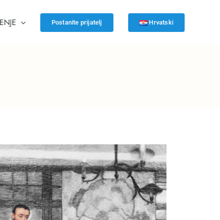
ENJE
Postanite prijatelj
Hrvatski