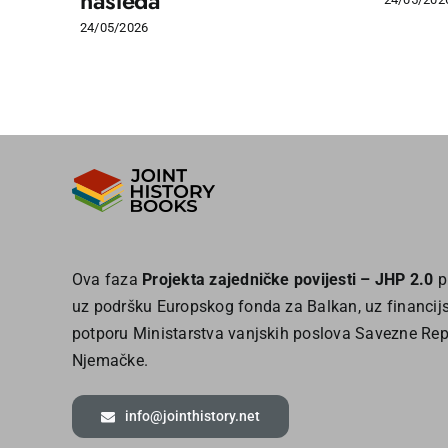
nasleđa
24/05/2026
Ova faza
Projekta zajedničke povijesti – JHP 2.0
p
uz podršku Europskog fonda za Balkan, uz financij
potporu Ministarstva vanjskih poslova Savezne Rep
Njemačke.
info@jointhistory.net