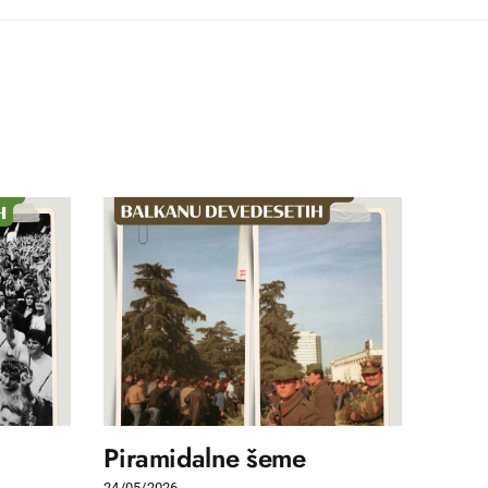
Piramidalne šeme
Revi
24/05/2026