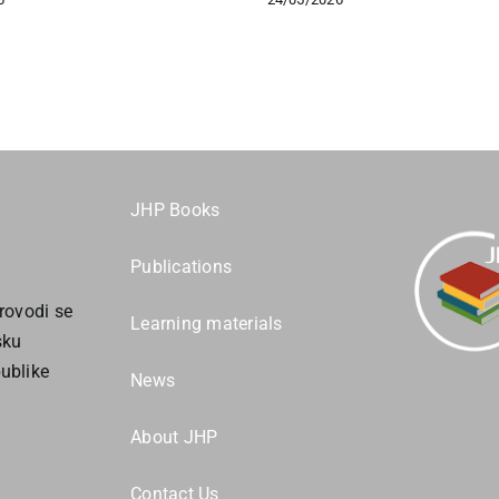
JHP Books
Publications
rovodi se
Learning materials
sku
ublike
News
About JHP
Contact Us