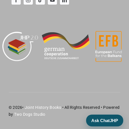
© 2026•
Joint History Books
• All Rights Reserved • Powered
by
Two Dogs Studio
Ask ChatJHP