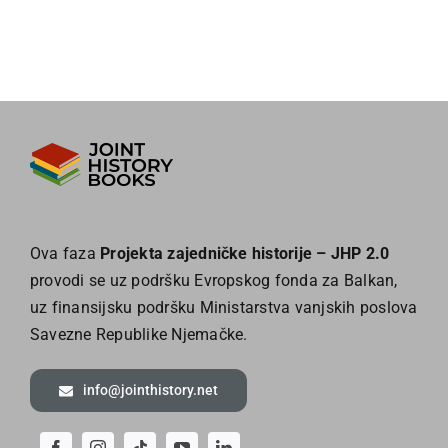
Ova faza
Projekta zajedničke historije – JHP 2.0
provodi se uz podršku Evropskog fonda za Balkan,
uz finansijsku podršku Ministarstva vanjskih poslova
Savezne Republike Njemačke.
info@jointhistory.net