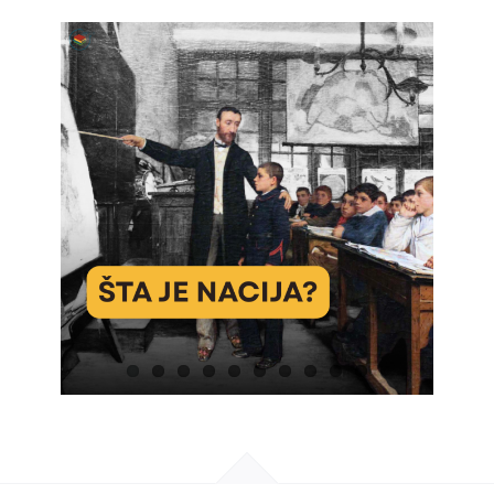
Učenje
Postani prijatelj
Bosanski