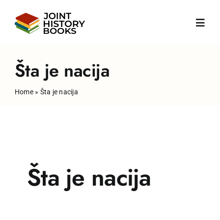
Skip
to
Toggl
content
Navig
Početna
Šta je nacija
Home
»
Šta je nacija
O nama
Vijesti
JHP Knjige
Šta je nacija
Publikacije