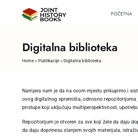
Skip
to
POČETNA
content
Digitalna biblioteka
Home
»
Publikacije
»
Digitalna biblioteka
Namjera nam je da na ovom mjestu prikupimo i siste
ovog digitalnog spremišta, odnosno repozitorijuma je
pristupe koji uključuju multiperspektivnost, upotrebu 
Repozitorijum je otvoren za sve koji žele da daju do
da daju doprinesu slanjem svojih materijala, istraž