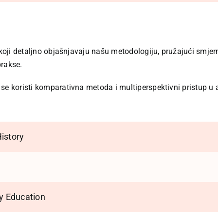
e koji detaljno objašnjavaju našu metodologiju, pružajući smje
prakse.
e koristi komparativna metoda i multiperspektivni pristup u an
istory
ry Education