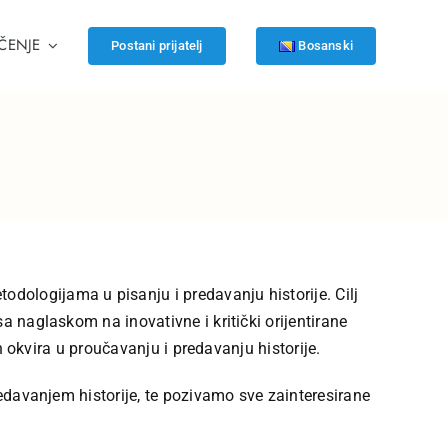
ČENJE
Postani prijatelj
Bosanski
dologijama u pisanju i predavanju historije. Cilj
a naglaskom na inovativne i kritički orijentirane
ih okvira u proučavanju i predavanju historije.
redavanjem historije, te pozivamo sve zainteresirane