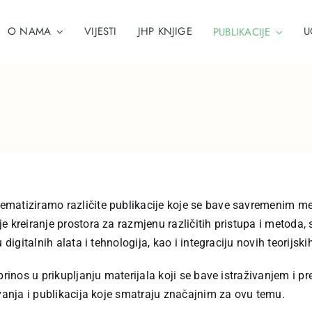
O NAMA
VIJESTI
JHP KNJIGE
U
PUBLIKACIJE
matiziramo različite publikacije koje se bave savremenim meto
 kreiranje prostora za razmjenu različitih pristupa i metoda, s
digitalnih alata i tehnologija, kao i integraciju novih teorijsk
prinos u prikupljanju materijala koji se bave istraživanjem i p
ivanja i publikacija koje smatraju značajnim za ovu temu.