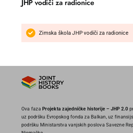
JHP vodiči za radionice
Zimska škola JHP vodiči za radionice
Ova faza
Projekta zajedničke historije – JHP 2.0
pr
uz podršku Evropskog fonda za Balkan, uz finansij
podršku Ministarstva vanjskih poslova Savezne Re
Njemačke.