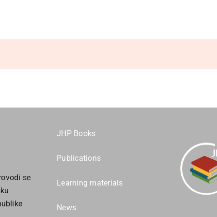
JHP Books
Publications
ovodi se
Learning materials
sku
publike
News