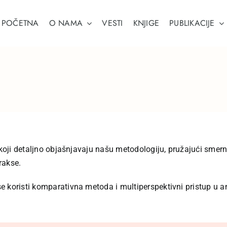
POČETNA
O NAMA
VESTI
KNJIGE
PUBLIKACIJE
e koji detaljno objašnjavaju našu metodologiju, pružajući smer
rakse.
koristi komparativna metoda i multiperspektivni pristup u anal