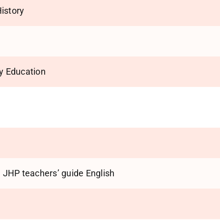
istory
ry Education
JHP teachers’ guide English