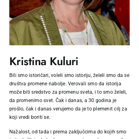
Kristina Kuluri
Bili smo istoričari, voleli smo istoriju, želeli smo da se
društva promene nabolje. Verovali smo da istorija
može biti sredstvo za promenu sveta, i to smo želeli,
da promenimo svet. Čak i danas, a 30 godina je
prošlo, čak i danas verujemo da je to plemenit cilj za
koji vredi boriti se.
Nažalost, od tada i prema zaključcima do kojih smo