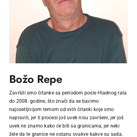
Božo Repe
Završili smo čitanke sa periodom posle Hladnog rata
do 2008. godine, što znači da se bavimo
najosetljivijom temom od svih čitanki koje smo
napravili, jer ti procesi još uvek nisu završeni, jer još
uvek ne znamo kako će biti sa granicama, jer neki
žele da te granice ne ostanu ovakve kakve su sada.