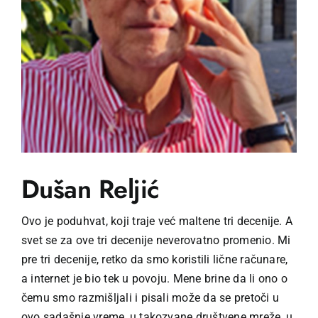
Učenje
Postani prijatelj
Српски
Dušan Reljić
Ovo je poduhvat, koji traje već maltene tri decenije. A
svet se za ove tri decenije neverovatno promenio. Mi
pre tri decenije, retko da smo koristili lične računare,
a internet je bio tek u povoju. Mene brine da li ono o
čemu smo razmišljali i pisali može da se pretoči u
ovo sadašnje vreme, u takozvane društvene mreže, u