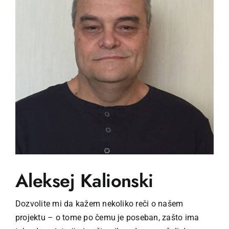
Aleksej Kalionski
Dozvolite mi da kažem nekoliko reči o našem
projektu – o tome po čemu je poseban, zašto ima