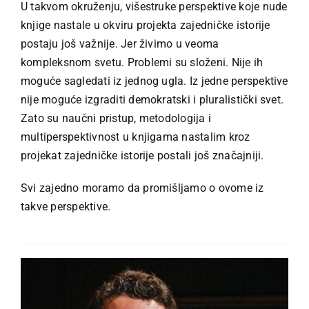
U takvom okruženju, višestruke perspektive koje nude
knjige nastale u okviru projekta zajedničke istorije
postaju još važnije. Jer živimo u veoma
kompleksnom svetu. Problemi su složeni. Nije ih
moguće sagledati iz jednog ugla. Iz jedne perspektive
nije moguće izgraditi demokratski i pluralistički svet.
Zato su naučni pristup, metodologija i
multiperspektivnost u knjigama nastalim kroz
projekat zajedničke istorije postali još značajniji.
Svi zajedno moramo da promišljamo o ovome iz
takve perspektive.