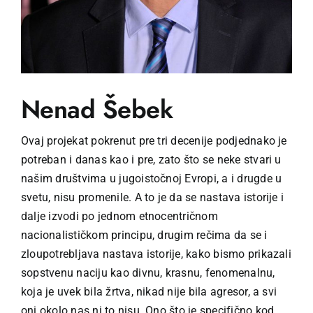
Nenad Šebek
Ovaj projekat pokrenut pre tri decenije podjednako je
potreban i danas kao i pre, zato što se neke stvari u
našim društvima u jugoistočnoj Evropi, a i drugde u
svetu, nisu promenile. A to je da se nastava istorije i
dalje izvodi po jednom etnocentričnom
nacionalističkom principu, drugim rečima da se i
zloupotrebljava nastava istorije, kako bismo prikazali
sopstvenu naciju kao divnu, krasnu, fenomenalnu,
koja je uvek bila žrtva, nikad nije bila agresor, a svi
oni okolo nas ni to nisu. Ono što je specifično kod