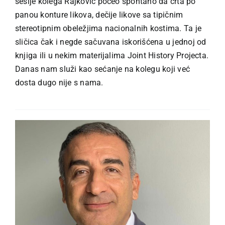
sesije kolega Rajković počeo spontano da crta po
panou konture likova, dečije likove sa tipičnim
stereotipnim obeležjima nacionalnih kostima. Ta je
sličica čak i negde sačuvana iskorišćena u jednoj od
knjiga ili u nekim materijalima Joint History Projecta.
Danas nam služi kao sećanje na kolegu koji već
dosta dugo nije s nama.