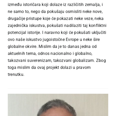
između istoričara koji dolaze iz različitih zemalja, i
ne samo to, nego da pokušaju osmisliti neke nove,
drugačije pristupe koje će pokazati neke veze, neka
zajednička iskustva, pokušati nadilaziti taj konfliktni
potencijal istorije. I naravno koji će pokušati uključiti
ovo naše iskustvo jugoistočne Evrope u neke šire
globalne okvire. Mislim da je to danas jedna od
aktuelnih tema, odnos nacionalno i globalno,
takozvani suverenizam, takozvani globalizam. Zbog
toga mislim da ovaj projekt dolazi u pravom
trenutku.