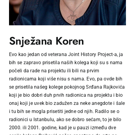
Snježana Koren
Evo kao jedan od veterana Joint History Project-a, ja
bih se zapravo prisetila naših kolega koji su s nama
počeli da rade na projektu ili bili na prvim
radionicama koji više nisu s nama. Evo, pa ovde bih
se prisetila našeg kolege pokojnog Srđana Rajkovića
koji je bio dobri duh prvih radionica na projektu i bio
onaj koji je uvek bio zadužen za neke anegdote i šale
i tu bih se mogla prisetiti jedne od njih. Radilo se o
radionici u Istanbulu, ako se dobro sećam, to je bilo
2000. ili 2001. godine, kad je u pauzi između dve