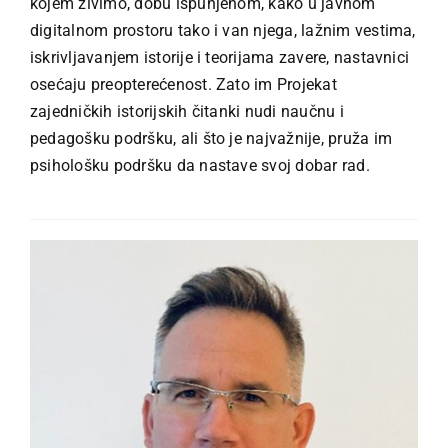
kojem živimo, dobu ispunjenom, kako u javnom
digitalnom prostoru tako i van njega, lažnim vestima,
iskrivljavanjem istorije i teorijama zavere, nastavnici
osećaju preopterećenost. Zato im Projekat
zajedničkih istorijskih čitanki nudi naučnu i
pedagošku podršku, ali što je najvažnije, pruža im
psihološku podršku da nastave svoj dobar rad.