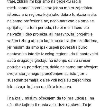
traje, zbližili mi koji smo na projektu radili
međusobno i stvorili smo jednu mikro zajednicu
istoričara iz regiona koja jako dobro funkcionisala,
ne samo profesionalno, nego naravno da smo se i
sprijateljili u tom periodu, i to bi meni lično bio
najvažniji deo projekta, ali naravno, taj projekt je
važan i zbog uticaja koji ima sa svojim rezultatima,
jer mislim da smo ipak uspeli povezati i puno
nastavnika istorije iz celog regiona, da ti nastavnici
sada drugačije gledaju na istoriju, da su svesni
potrebe za poređenjem, dakle ne samo tumačenjem
svoje istorije nego i poređenjem sa istorijama
susednih zemalja, da se vidi koja su zajednička
iskustva,a koja su različita iskustva.
I na kraju mislim, očekujem da to ima uticaja i na
učenike kojima ti nastavnici drže nastavu. To je