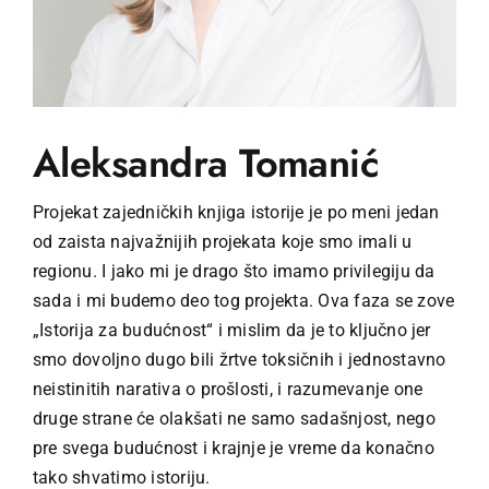
Aleksandra Tomanić
Projekat zajedničkih knjiga istorije je po meni jedan
od zaista najvažnijih projekata koje smo imali u
regionu. I jako mi je drago što imamo privilegiju da
sada i mi budemo deo tog projekta. Ova faza se zove
„Istorija za budućnost“ i mislim da je to ključno jer
smo dovoljno dugo bili žrtve toksičnih i jednostavno
neistinitih narativa o prošlosti, i razumevanje one
druge strane će olakšati ne samo sadašnjost, nego
pre svega budućnost i krajnje je vreme da konačno
tako shvatimo istoriju.