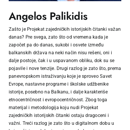
Angelos Palikidis
Zašto je Projekat zajedničkih istorijskih čitanki važan
danas? Pre svega, zato što od vremena kada je
započet pa do danas, sukobi i osvete između
balkanskih država na neki način nisu rešeni, oni i
dalje postoje, čak i u uspavanom obliku, dok su se
pojavile i nove tenzije. Drugi razlog je zato što, prema
panevropskom istraživanju koje je sproveo Savet
Evrope, nastavne programe i školske udžbenike
istorije, posebno na Balkanu, i dalje karakteriše
etnocentričnost i evropocentričnost. Zbog toga
materijal i metodologija koju nudi Projekat
zajedničkih istorijskih čitanki ostaju dragoceni i
važni. Treći razlog je zato što u digitalnom dobu u