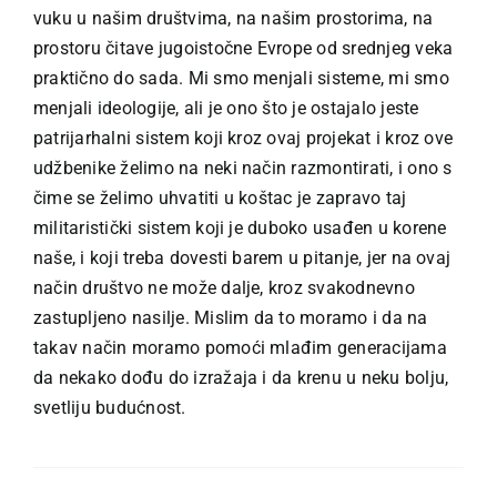
vuku u našim društvima, na našim prostorima, na
prostoru čitave jugoistočne Evrope od srednjeg veka
praktično do sada. Mi smo menjali sisteme, mi smo
menjali ideologije, ali je ono što je ostajalo jeste
patrijarhalni sistem koji kroz ovaj projekat i kroz ove
udžbenike želimo na neki način razmontirati, i ono s
čime se želimo uhvatiti u koštac je zapravo taj
militaristički sistem koji je duboko usađen u korene
naše, i koji treba dovesti barem u pitanje, jer na ovaj
način društvo ne može dalje, kroz svakodnevno
zastupljeno nasilje. Mislim da to moramo i da na
takav način moramo pomoći mlađim generacijama
da nekako dođu do izražaja i da krenu u neku bolju,
svetliju budućnost.