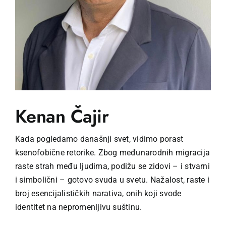
Kenan Čajir
Kada pogledamo današnji svet, vidimo porast
ksenofobične retorike. Zbog međunarodnih migracija
raste strah među ljudima, podižu se zidovi – i stvarni
i simbolični – gotovo svuda u svetu. Nažalost, raste i
broj esencijalističkih narativa, onih koji svode
identitet na nepromenljivu suštinu.