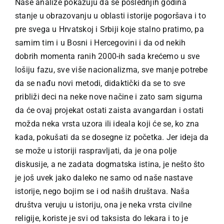
Naše analize pokazuju da se poslednjih godina
stanje u obrazovanju u oblasti istorije pogoršava i to
pre svega u Hrvatskoj i Srbiji koje stalno pratimo, pa
samim tim i u Bosni i Hercegovini i da od nekih
dobrih momenta ranih 2000-ih sada krećemo u sve
lošiju fazu, sve više nacionalizma, sve manje potrebe
da se nađu novi metodi, didaktički da se to sve
približi deci na neke nove načine i zato sam sigurna
da će ovaj projekat ostati zaista avangardan i ostati
možda neka vrsta uzora ili ideala koji će se, ko zna
kada, pokušati da se dosegne iz početka. Jer ideja da
se može u istoriji raspravljati, da je ona polje
diskusije, a ne zadata dogmatska istina, je nešto što
je još uvek jako daleko ne samo od naše nastave
istorije, nego bojim se i od naših društava. Naša
društva veruju u istoriju, ona je neka vrsta civilne
religije, koriste je svi od taksista do lekara i to je