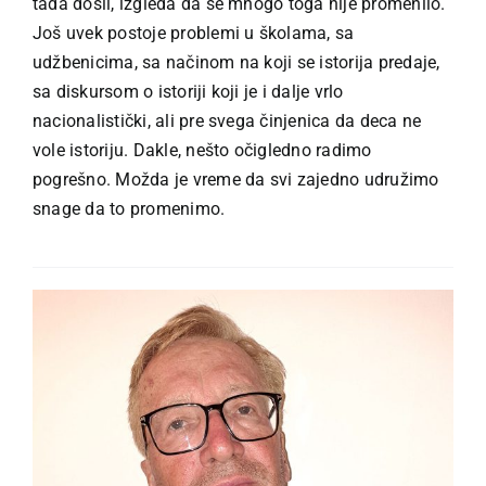
tada došli, izgleda da se mnogo toga nije promenilo.
Još uvek postoje problemi u školama, sa
udžbenicima, sa načinom na koji se istorija predaje,
sa diskursom o istoriji koji je i dalje vrlo
nacionalistički, ali pre svega činjenica da deca ne
vole istoriju. Dakle, nešto očigledno radimo
pogrešno. Možda je vreme da svi zajedno udružimo
snage da to promenimo.