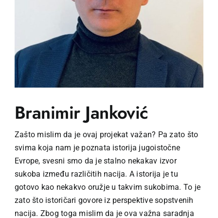
Branimir Janković
Zašto mislim da je ovaj projekat važan? Pa zato što
svima koja nam je poznata istorija jugoistočne
Evrope, svesni smo da je stalno nekakav izvor
sukoba između različitih nacija. A istorija je tu
gotovo kao nekakvo oružje u takvim sukobima. To je
zato što istoričari govore iz perspektive sopstvenih
nacija. Zbog toga mislim da je ova važna saradnja