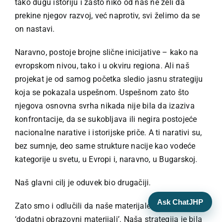
tako dugu istoriju i zašto niko od nas ne želi da
prekine njegov razvoj, već naprotiv, svi želimo da se
on nastavi.
Naravno, postoje brojne slične inicijative – kako na
evropskom nivou, tako i u okviru regiona. Ali naš
projekat je od samog početka sledio jasnu strategiju
koja se pokazala uspešnom. Uspešnom zato što
njegova osnovna svrha nikada nije bila da izaziva
konfrontacije, da se sukobljava ili negira postojeće
nacionalne narative i istorijske priče. A ti narativi su,
bez sumnje, deo same strukture nacije kao vodeće
kategorije u svetu, u Evropi i, naravno, u Bugarskoj.
Naš glavni cilj je oduvek bio drugačiji.
Ask ChatJHP
Zato smo i odlučili da naše materijale nazovemo
‘dodatni obrazovni materijali’. Naša strategija je bila