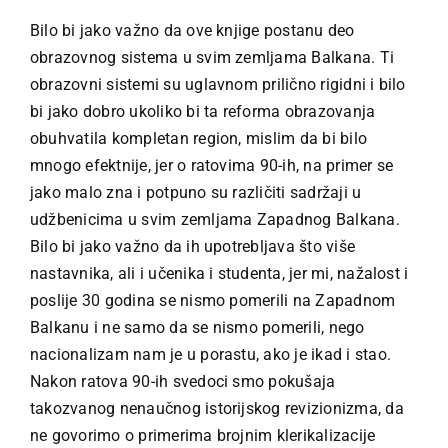
Bilo bi jako važno da ove knjige postanu deo
obrazovnog sistema u svim zemljama Balkana. Ti
obrazovni sistemi su uglavnom prilično rigidni i bilo
bi jako dobro ukoliko bi ta reforma obrazovanja
obuhvatila kompletan region, mislim da bi bilo
mnogo efektnije, jer o ratovima 90-ih, na primer se
jako malo zna i potpuno su različiti sadržaji u
udžbenicima u svim zemljama Zapadnog Balkana.
Bilo bi jako važno da ih upotrebljava što više
nastavnika, ali i učenika i studenta, jer mi, nažalost i
poslije 30 godina se nismo pomerili na Zapadnom
Balkanu i ne samo da se nismo pomerili, nego
nacionalizam nam je u porastu, ako je ikad i stao.
Nakon ratova 90-ih svedoci smo pokušaja
takozvanog nenaučnog istorijskog revizionizma, da
ne govorimo o primerima brojnim klerikalizacije