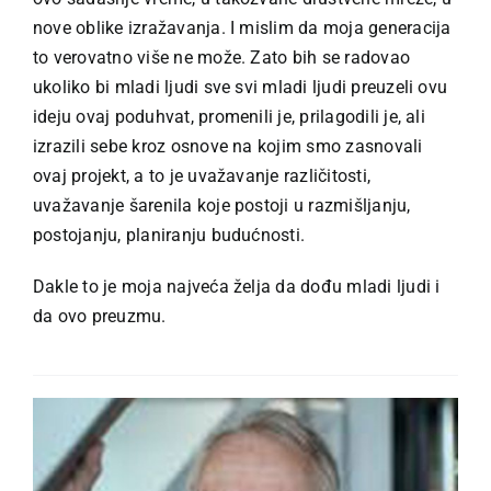
nove oblike izražavanja. I mislim da moja generacija
to verovatno više ne može. Zato bih se radovao
ukoliko bi mladi ljudi sve svi mladi ljudi preuzeli ovu
ideju ovaj poduhvat, promenili je, prilagodili je, ali
izrazili sebe kroz osnove na kojim smo zasnovali
ovaj projekt, a to je uvažavanje različitosti,
uvažavanje šarenila koje postoji u razmišljanju,
postojanju, planiranju budućnosti.
Dakle to je moja najveća želja da dođu mladi ljudi i
da ovo preuzmu.