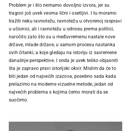
Problem je i što nemamo dovoljno izvora, jer su
tragovi još uvek veoma lični i osetljivi. I tu moramo
tražiti neku ravnotežu, ravnotežu u otvorenoj raspravi
u učionici, ali i ravnotežu u odnosu prema politici,
naročito zato što su u međuvremenu nastale nove
države, mlade države, u samom procesu nastanka
ovih čitanki, a koje gledaju na istoriju iz savremene
današnje perspektive. I onda je uvek teško objasniti
šta je zapravo pravi istorijski okvir. Mislim da će to
biti jedan od najvećih izazova, posebno sada kada
prelazimo na moderne vizuelne metode, jedan od
najvećih problema s kojima ćemo morati da se
suočimo.