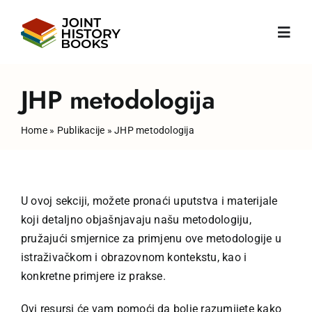
Skip
to
Toggl
content
Navig
Početna
JHP metodologija
Home
»
Publikacije
»
JHP metodologija
O nama
Vijesti
U ovoj sekciji, možete pronaći uputstva i materijale
koji detaljno objašnjavaju našu metodologiju,
JHP Knjige
pružajući smjernice za primjenu ove metodologije u
istraživačkom i obrazovnom kontekstu, kao i
Publikacije
konkretne primjere iz prakse.
Ovi resursi će vam pomoći da bolje razumijete kako