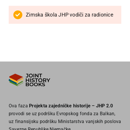
Zimska škola JHP vodiči za radionice
Ova faza
Projekta zajedničke historije – JHP 2.0
provodi se uz podršku Evropskog fonda za Balkan,
uz finansijsku podršku Ministarstva vanjskih poslova
Savezne Republike Njemačke.