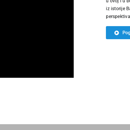
u ovoj i u 
iz istorije 
perspektiva
Pog