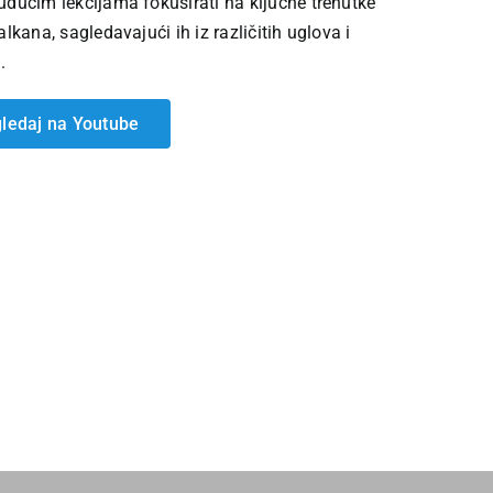
budućim lekcijama fokusirati na ključne trenutke
Balkana, sagledavajući ih iz različitih uglova i
.
ledaj na Youtube