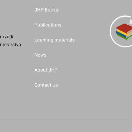
JHP Books
Publications
rovodi
Learning materials
nistarstva
News
About JHP
Contact Us