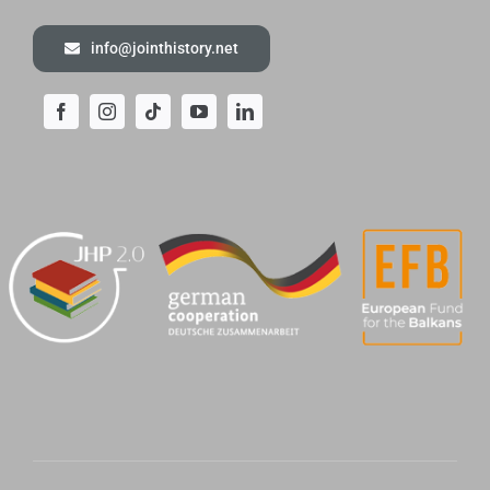
info@jointhistory.net