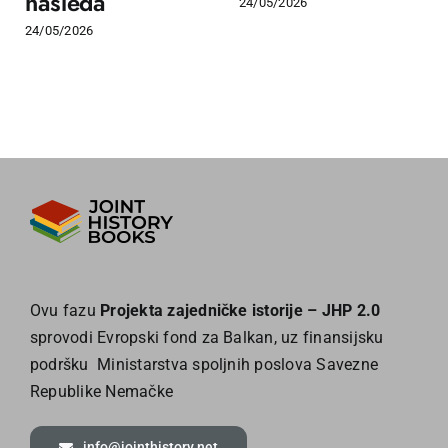
nasleđa
24/05/2026
24/05/2026
Ovu fazu
Projekta zajedničke istorije – JHP 2.0
sprovodi Evropski fond za Balkan, uz finansijsku
podršku Ministarstva spoljnih poslova Savezne
Republike Nemačke
info@jointhistory.net