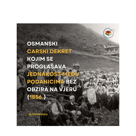
Učenje
Postani prijatelj
Српски