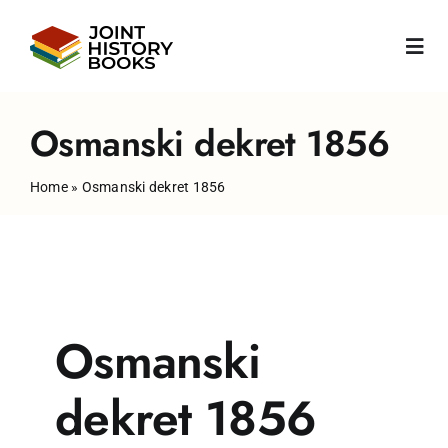
Skip
to
Togg
content
Navi
Početna
Osmanski dekret 1856
Home
»
Osmanski dekret 1856
O nama
Vesti
Knjige
Osmanski
Publikacije
dekret 1856