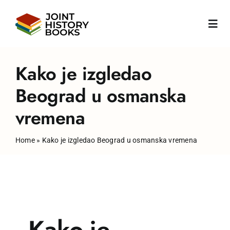
Skip
to
Togg
content
Navi
Početna
Kako je izgledao
Beograd u osmanska
O nama
vremena
Vesti
Home
»
Kako je izgledao Beograd u osmanska vremena
Knjige
Publikacije
Kako je