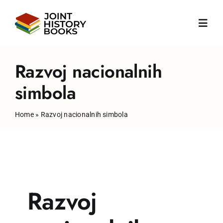
Skip
to
Toggl
content
Navig
Početna
Razvoj nacionalnih
simbola
O nama
Home
»
Razvoj nacionalnih simbola
Vijesti
Knjige
Razvoj
Publikacije