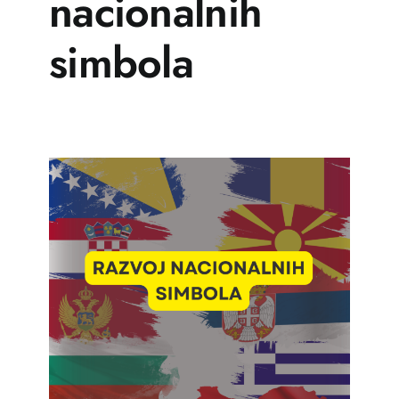
nacionalnih
Učenje
simbola
Prijatelji
Crnogorski