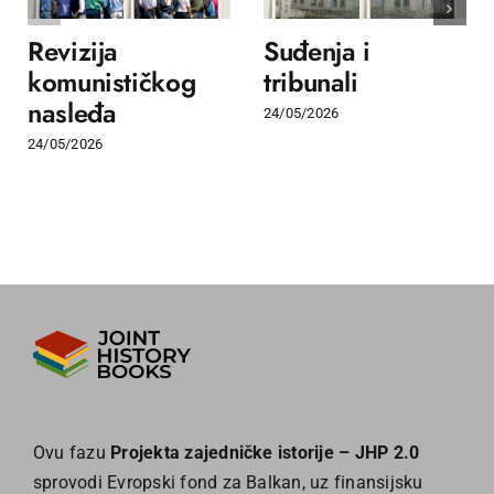
Revizija
Suđenja i
komunističkog
tribunali
nasleđa
24/05/2026
24/05/2026
Ovu fazu
Projekta zajedničke istorije – JHP 2.0
sprovodi Evropski fond za Balkan, uz finansijsku