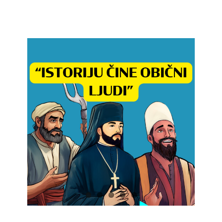
Učenje
Prijatelji
Crnogorski