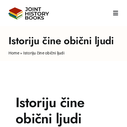
Skip
to
Toggl
content
Navig
Početna
Istoriju čine obični ljudi
Home
»
Istoriju čine obični ljudi
O nama
Vijesti
Knjige
Istoriju čine
Publikacije
obični ljudi