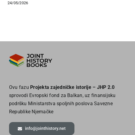
24/05/2026
Ovu fazu
Projekta zajedničke istorije – JHP 2.0
sprovodi Evropski fond za Balkan, uz finansijsku
podršku Ministarstva spoljnih poslova Savezne
Republike Njemačke
info@jointhistory.net