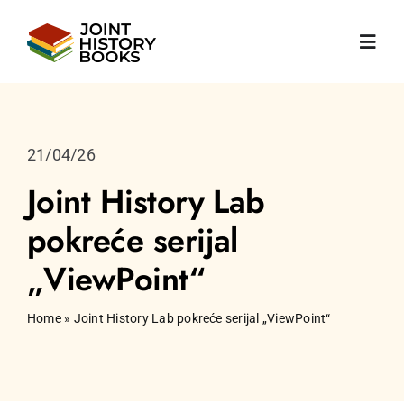
Skip
to
Toggl
content
Navig
Početna
21/04/26
O nama
Joint History Lab
pokreće serijal
Vijesti
„ViewPoint“
Knjige
Home
»
Joint History Lab pokreće serijal „ViewPoint“
Publikacije