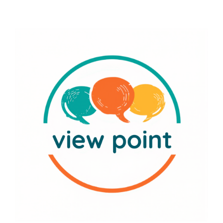
Učenje
Postanite prijatelj
Hrvatski