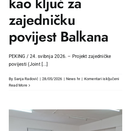
kao ključ za
zajedničku
povijest Balkana
PEKING / 24. svibnja 2026. – Projekt zajedničke
povijesti (Joint [...]
za
By
Sanja Radović
|
28/05/2026
|
News hr
|
Komentari isključeni
JHP
Read More
predst
u
Peking
Multip
kao
ključ
za