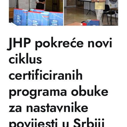
Učenje
Postanite prijatelj
JHP pokreće novi
Hrvatski
ciklus
certificiranih
programa obuke
za nastavnike
povijesti u Srbiji