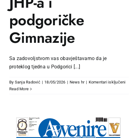
JHP-a i
podgoričke
Gimnazije
Sa zadovoljstvom vas obavještavamo da je
proteklog tjedna u Podgorici [...]
za
By
Sanja Radović
|
18/05/2026
|
News hr
|
Komentari isključeni
Spora
Read More
izmeđ
JHP-
a
i
podgor
Gimnaz