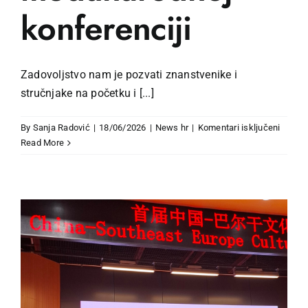
konferenciji
Zadovoljstvo nam je pozvati znanstvenike i
stručnjake na početku i [...]
za
By
Sanja Radović
|
18/06/2026
|
News hr
|
Komentari isključeni
Poziv
Read More
za
sudjel
na
JHP
međun
konfere