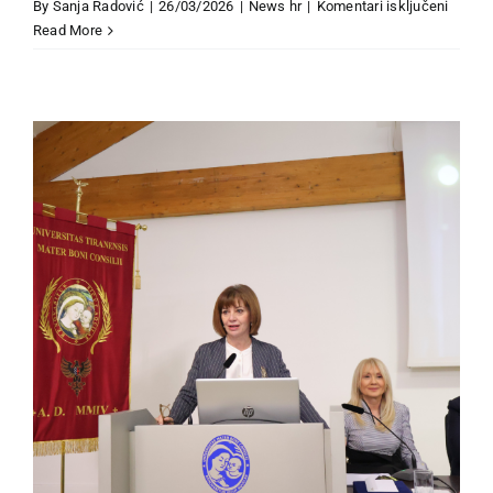
za
By
Sanja Radović
|
26/03/2026
|
News hr
|
Komentari isključeni
Govor
Read More
direkt
JHP
na
prijem
CESPI
nagrad