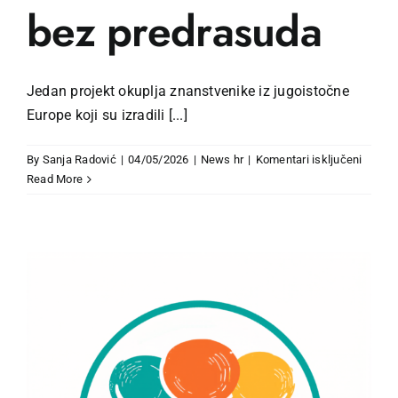
bez predrasuda
Jedan projekt okuplja znanstvenike iz jugoistočne
Europe koji su izradili [...]
za
By
Sanja Radović
|
04/05/2026
|
News hr
|
Komentari isključeni
Povije
Read More
lekcija
s
Balkan
Prošlo
bez
predra