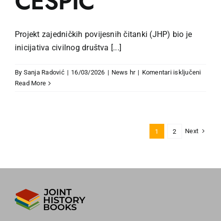
CESPIC
Projekt zajedničkih povijesnih čitanki (JHP) bio je
inicijativa civilnog društva [...]
za
By
Sanja Radović
|
16/03/2026
|
News hr
|
Komentari isključeni
Govor
Read More
predsj
Znans
odbora
JHP-
Next
1
2
a
na
ceremo
dodjel
nagrad
CESPI