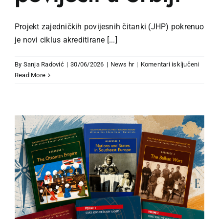
Projekt zajedničkih povijesnih čitanki (JHP) pokrenuo
je novi ciklus akreditirane [...]
za
By
Sanja Radović
|
30/06/2026
|
News hr
|
Komentari isključeni
JHP
Read More
pokreć
novi
ciklus
certifi
progr
obuke
za
nastav
povijes
u
Srbiji