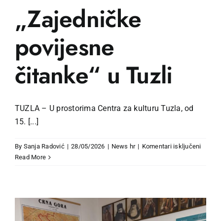
„Zajedničke
povijesne
čitanke“ u Tuzli
TUZLA – U prostorima Centra za kulturu Tuzla, od
15. [...]
za
By
Sanja Radović
|
28/05/2026
|
News hr
|
Komentari isključeni
Održa
Read More
radion
„Zajed
povije
čitank
u