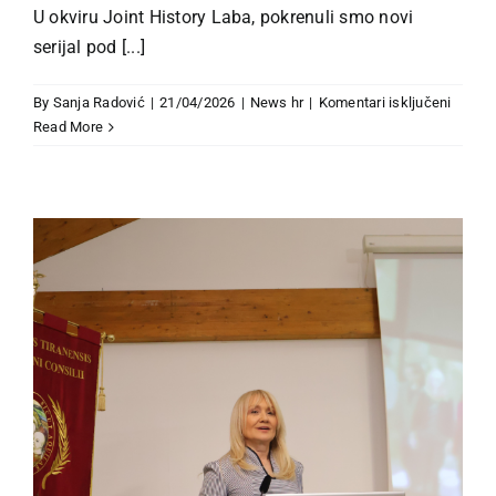
U okviru Joint History Laba, pokrenuli smo novi
serijal pod [...]
za
By
Sanja Radović
|
21/04/2026
|
News hr
|
Komentari isključeni
Joint
Read More
Histor
Lab
pokreć
serijal
„ViewP