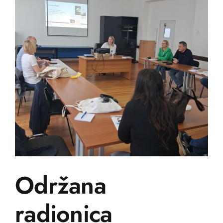
zajedn
povijes
Balkan
Održana
radionica