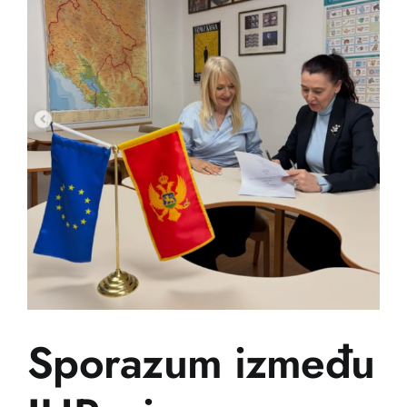
Tuzli
Sporazum između