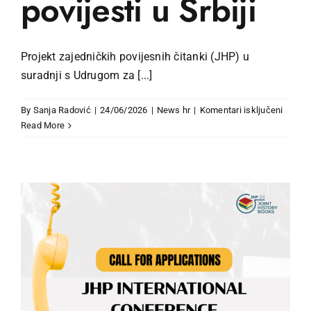
povijesti u Srbiji
Projekt zajedničkih povijesnih čitanki (JHP) u
suradnji s Udrugom za [...]
za
By
Sanja Radović
|
24/06/2026
|
News hr
|
Komentari isključeni
Započe
Read More
certifi
edukac
za
nastav
povijes
u
Srbiji