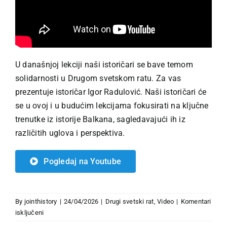
U današnjoj lekciji naši istoričari se bave temom
solidarnosti u Drugom svetskom ratu. Za vas
prezentuje istoričar Igor Radulović. Naši istoričari će
se u ovoj i u budućim lekcijama fokusirati na ključne
trenutke iz istorije Balkana, sagledavajući ih iz
različitih uglova i perspektiva.
Pogledaj na Youtube
By
jointhistory
|
24/04/2026
|
Drugi svetski rat
,
Video
|
Komentari
za
isključeni
Solidarnost