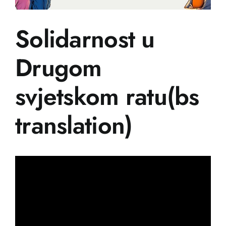
Učenje
Solidarnost u
Postani prijatelj
Drugom
Bosanski
svjetskom ratu(bs
translation)