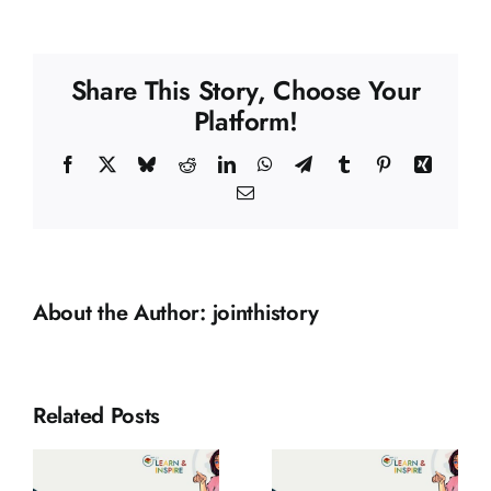
u
Drugom
svjetskom
Share This Story, Choose Your
ratu(bs
Platform!
translation)
Facebook
X
Bluesky
Reddit
LinkedIn
WhatsApp
Telegram
Tumblr
Pinterest
Xing
Email
About the Author:
jointhistory
Related Posts
a
Migracije u
Strahote