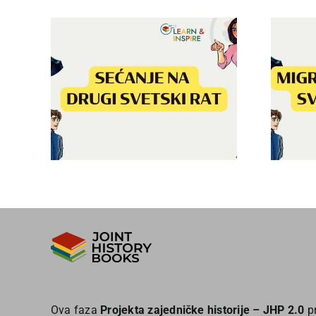
ugi
Migracije u Drugom
s
svetskom ratu(bs
translation)
Ova faza
Projekta zajedničke historije – JHP 2.0
pr