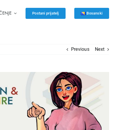
ČENJE
Postani prijatelj
Bosanski
Previous
Next