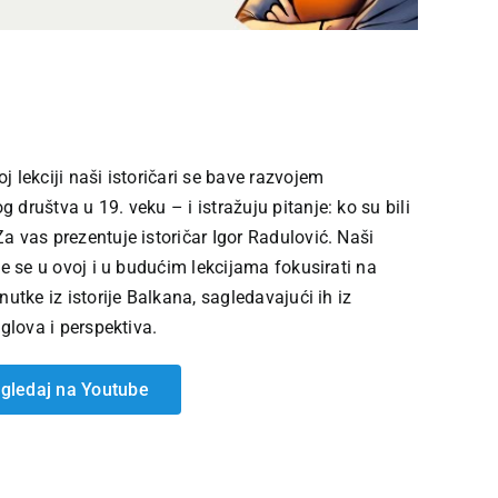
j lekciji naši istoričari se bave razvojem
 društva u 19. veku – i istražuju pitanje: ko su bili
a vas prezentuje istoričar Igor Radulović. Naši
 će se u ovoj i u budućim lekcijama fokusirati na
enutke iz istorije Balkana, sagledavajući ih iz
uglova i perspektiva.
gledaj na Youtube