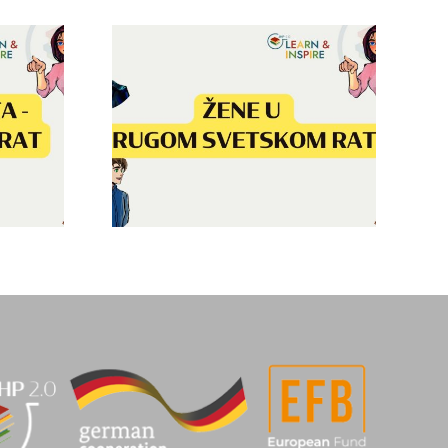
rugom
Sećanje na Drugi
ratu(bs
svetski rat(bs
ion)
translation)