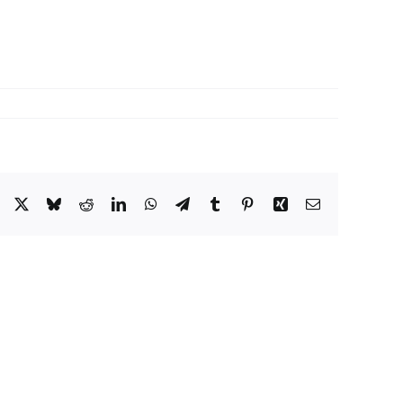
Facebook
X
Bluesky
Reddit
LinkedIn
WhatsApp
Telegram
Tumblr
Pinterest
Xing
Email