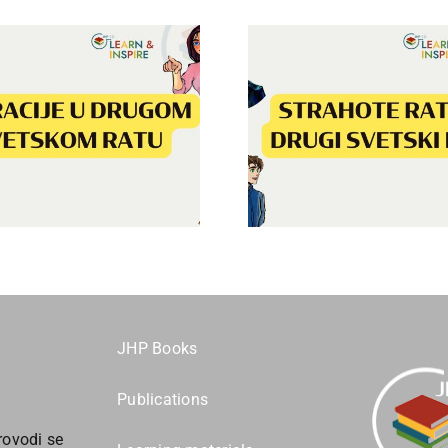
Strahote rata –
Žene u D
Drugi svetski rat(bs
svetskom 
translation)
translat
JHP Books
Publications
ovodi se