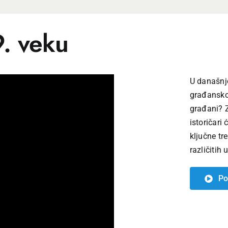
9. veku
U današnjo
građanskog
građani? Z
istoričari
ključne tr
različitih 
Po