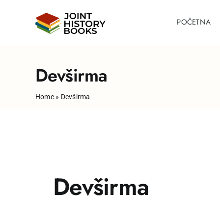
Skip
to
POČETNA
content
Devširma
Home
»
Devširma
Devširma