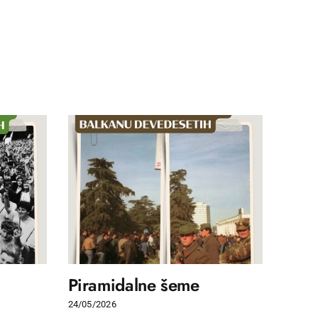
Piramidalne šeme
Revi
nasl
24/05/2026