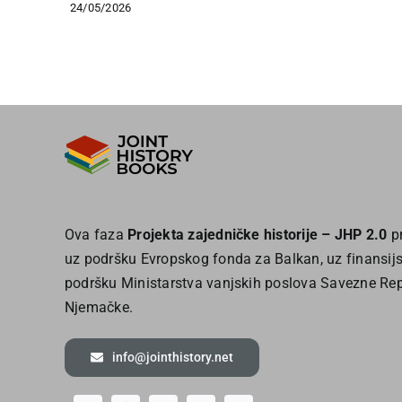
24/05/2026
Ova faza
Projekta zajedničke historije – JHP 2.0
pr
uz podršku Evropskog fonda za Balkan, uz finansij
podršku Ministarstva vanjskih poslova Savezne Re
Njemačke.
info@jointhistory.net