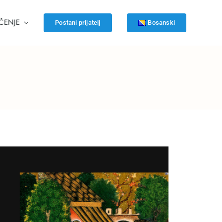
ČENJE
Postani prijatelj
Bosanski