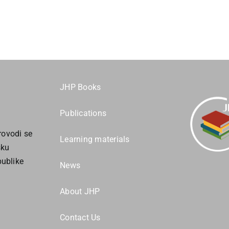
JHP Books
Publications
ovodi se
Learning materials
sku
publike
News
About JHP
Contact Us