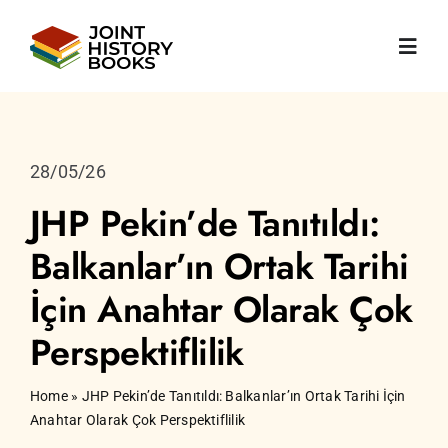
Skip
to
Toggl
content
Navig
Ana sayfa
28/05/26
Hakkımızda
JHP Pekin’de Tanıtıldı:
Balkanlar’ın Ortak Tarihi
Haberler
İçin Anahtar Olarak Çok
Kitaplar
Perspektiflilik
Yayınlar
Home
»
JHP Pekin’de Tanıtıldı: Balkanlar’ın Ortak Tarihi İçin
Anahtar Olarak Çok Perspektiflilik