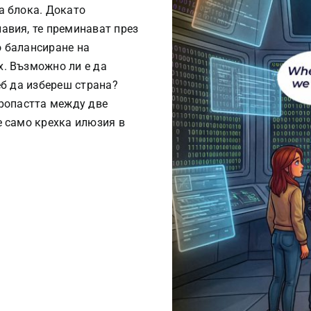
а блока. Докато
авия, те преминават през
о балансиране на
х. Възможно ли е да
еб да избереш страна?
пропастта между две
е само крехка илюзия в