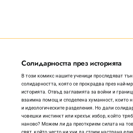
Солидарността през историята
В този комикс нашите ученици проследяват тъ
солидарността, която се прокрадва през най-м
историята. Отвъд заглавията за войни и граници
взаимна помощ и споделена хуманност, които 
и идеологическите разделения. Но дали солидар
човешки инстинкт или крехък избор, който тря
наново? Можем ли да преоткрием силата на тов
свят, който често ни учи да стоим настрана еди