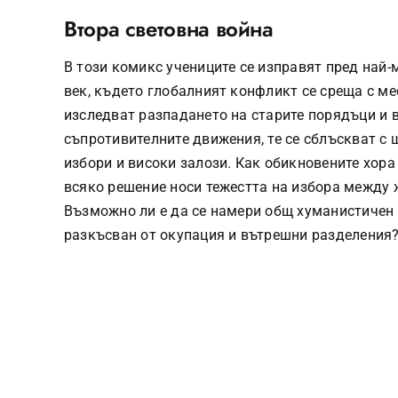
Втора световна война
В този комикс учениците се изправят пред най-
век, където глобалният конфликт се среща с ме
изследват разпадането на старите порядъци и 
съпротивителните движения, те се сблъскват с 
избори и високи залози. Как обикновените хора
всяко решение носи тежестта на избора между 
Възможно ли е да се намери общ хуманистичен и
разкъсван от окупация и вътрешни разделения