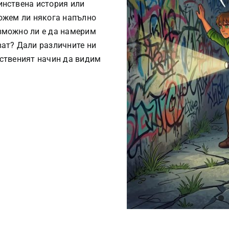
инствена история или
Можем ли някога напълно
зможно ли е да намерим
ват? Дали различните ни
нственият начин да видим