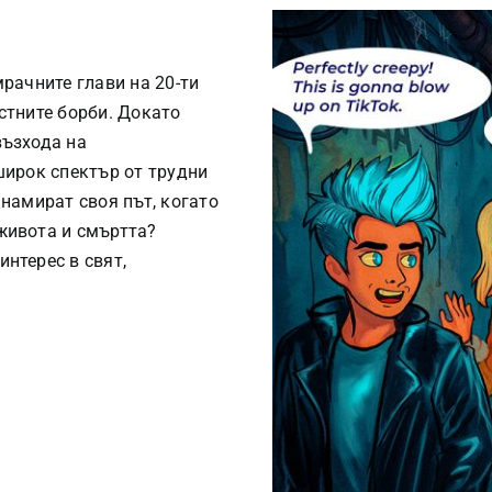
мрачните глави на 20-ти
стните борби. Докато
възхода на
широк спектър от трудни
 намират своя път, когато
живота и смъртта?
нтерес в свят,
?