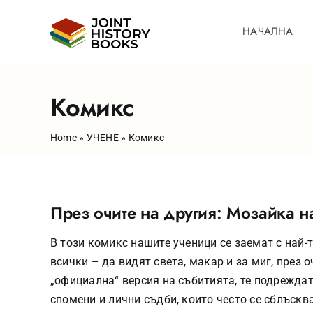
Skip
to
НАЧАЛНА
content
Комикс
Home
»
УЧЕНЕ
»
Комикс
През очите на другия: Мозайка н
В този комикс нашите ученици се заемат с най-
всички – да видят света, макар и за миг, през о
„официална“ версия на събитията, те подрежда
спомени и лични съдби, които често се сблъсква