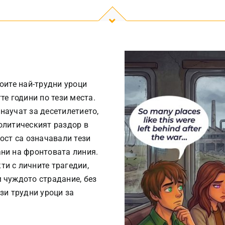
воите най-трудни уроци
те години по тези места.
научат за десетилетието,
политическият раздор в
ност са означавали тези
ани на фронтовата линия.
ти с личните трагедии,
м чуждото страдание, без
ези трудни уроци за