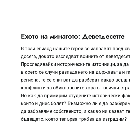
Ехото на минатото: Деветдесетте
В този епизод нашите герои се изправят пред с
досега, докато изследват войните от деветдесет
Проследявайки историческите източници, за да 
в което се случи разпадането на държавата и 
региона, те се опитват да разберат какво всъщ
конфликти за обикновените хора от всички стр
Но как да примирим студените исторически фак
които и днес болят? Възможно ли е да разбере
да забравяме собственото, и какво ни казват т
бъдещето, което тепърва трябва да изградим?