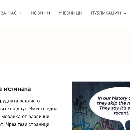
ЗA НАС
НОВИНИ
УЧЕБНИЦИ
ПУБЛИКАЦИИ
а истината
трудната задача от
чите на друг. Вместо една
т мозайка от различни
т. Чрез тези страници