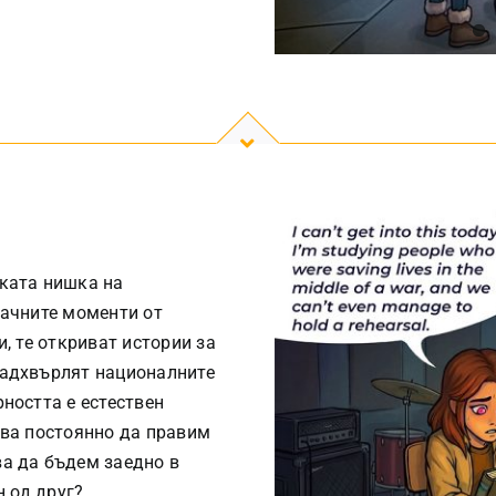
нката нишка на
рачните моменти от
, те откриват истории за
надхвърлят националните
ността е естествен
бва постоянно да правим
а да бъдем заедно в
н од друг?