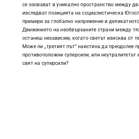
се озовават в уникално пространство между дв
изследват позицията на социалистическа Югосл
примери за глобално напрежение и деликатнот
Движението на необвързаните страни между тя
останеш независим, когато светът изисква от т
Може ли „третият път“ наистина да преодолее 
противоположни суперсили, или неутралитетът 
свят на суперсили?