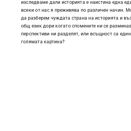
изследваме дали историята е наистина една ед
всеки от нас я преживява по различен начин. 
да разберем чуждата страна на историята и въ
общ език дори когато спомените ни се размина
перспективи ни разделят, или всъщност са еди
голямата картина?