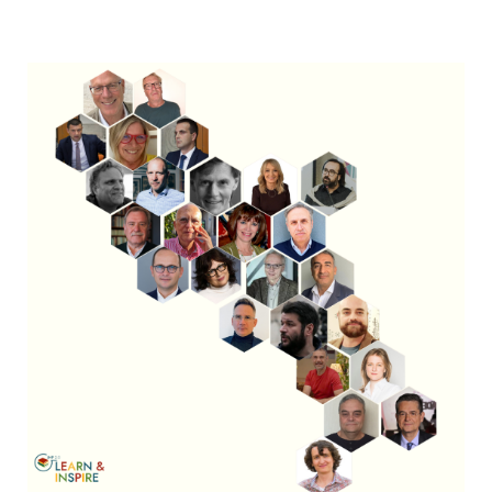
Öğrenme
Arkadaşimiz ol
Türkçe