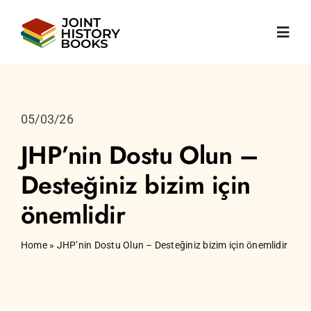
Skip
to
Toggl
content
Navig
Ana sayfa
05/03/26
Hakkımızda
JHP’nin Dostu Olun –
Desteğiniz bizim için
Haberler
önemlidir
Kitaplar
Home
»
JHP’nin Dostu Olun – Desteğiniz bizim için önemlidir
Yayınlar