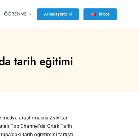
ÖĞRENME
Arkadaşimiz ol
Türkçe
 tarih eğitimi
le medya araştırmacısı Zylyftar
analı Top Channel’da Ortak Tarih
upa’daki tarih öğretimini tartıştı.