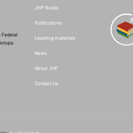
JHP Books
Publications
 Federal
Learning materials
 Avrupa
News
About JHP
Contact Us