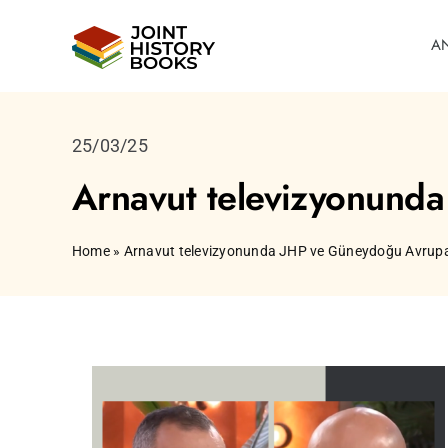
Skip
to
A
content
25/03/25
Arnavut televizyonunda
Home
»
Arnavut televizyonunda JHP ve Güneydoğu Avrupa’