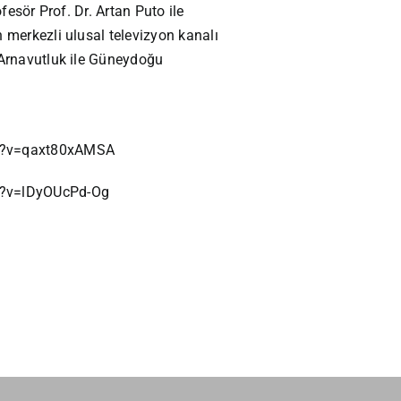
ofesör Prof. Dr. Artan Puto ile
 merkezli ulusal televizyon kanalı
 Arnavutluk ile Güneydoğu
h?v=qaxt80xAMSA
h?v=lDyOUcPd-Og