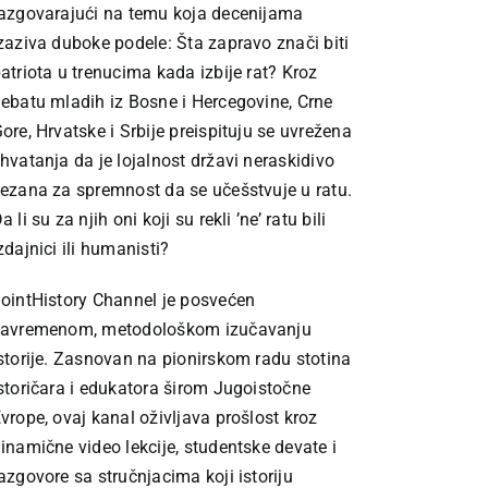
azgovarajući na temu koja decenijama
zaziva duboke podele: Šta zapravo znači biti
atriota u trenucima kada izbije rat? Kroz
ebatu mladih iz Bosne i Hercegovine, Crne
ore, Hrvatske i Srbije preispituju se uvrežena
hvatanja da je lojalnost državi neraskidivo
ezana za spremnost da se učešstvuje u ratu.
a li su za njih oni koji su rekli ’ne’ ratu bili
zdajnici ili humanisti?
ointHistory Channel je posvećen
avremenom, metodološkom izučavanju
storije. Zasnovan na pionirskom radu stotina
storičara i edukatora širom Jugoistočne
vrope, ovaj kanal oživljava prošlost kroz
inamične video lekcije, studentske devate i
azgovore sa stručnjacima koji istoriju