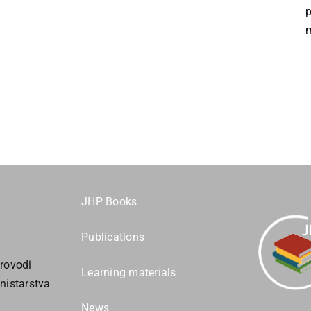
p
JHP Books
Publications
rovodi
Learning materials
nistarstva
News