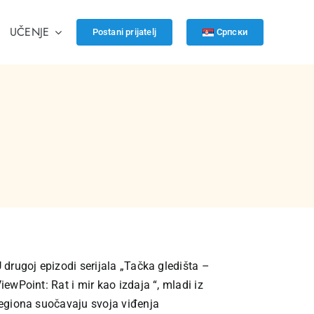
UČENJE
Postani prijatelj
Српски
 drugoj epizodi serijala „Tačka gledišta –
iewPoint: Rat i mir kao izdaja “, mladi iz
egiona suočavaju svoja viđenja