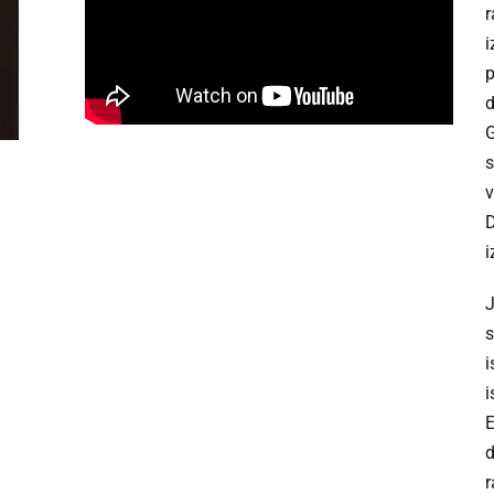
r
i
p
d
G
s
v
D
i
J
s
i
i
E
d
r