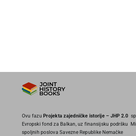
Ovu fazu
Projekta zajedničke istorije – JHP 2.0
sp
Evropski fond za Balkan, uz finansijsku podršku Mi
spoljnih poslova Savezne Republike Nemačke