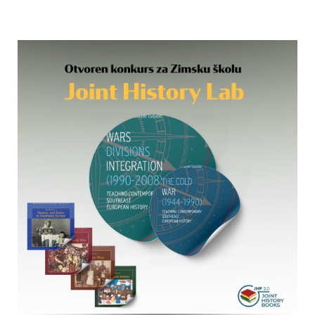
Učenje
Prijatelji
Crnogorski