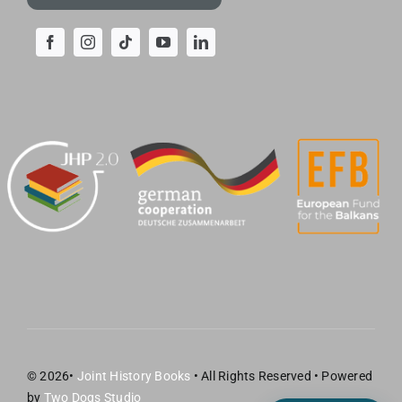
© 2026•
Joint History Books
• All Rights Reserved • Powered
by
Two Dogs Studio