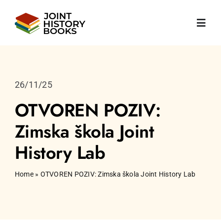
Skip
to
Toggl
content
Navig
Početna
26/11/25
O nama
OTVOREN POZIV:
Zimska škola Joint
Vijesti
History Lab
Knjige
Home
»
OTVOREN POZIV: Zimska škola Joint History Lab
Publikacije