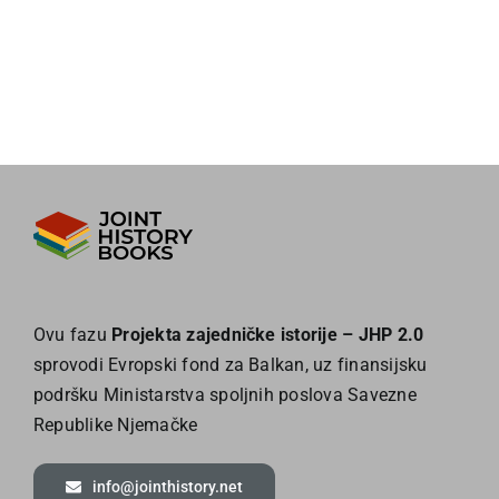
Ovu fazu
Projekta zajedničke istorije – JHP 2.0
sprovodi Evropski fond za Balkan, uz finansijsku
podršku Ministarstva spoljnih poslova Savezne
Republike Njemačke
info@jointhistory.net