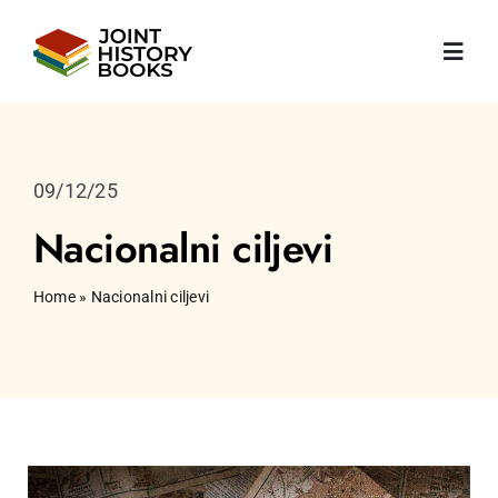
Skip
to
Toggl
content
Navig
Početna
09/12/25
O nama
Nacionalni ciljevi
Vijesti
Home
»
Nacionalni ciljevi
Knjige
Publikacije