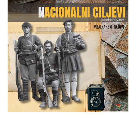
Učenje
Prijatelji
Crnogorski