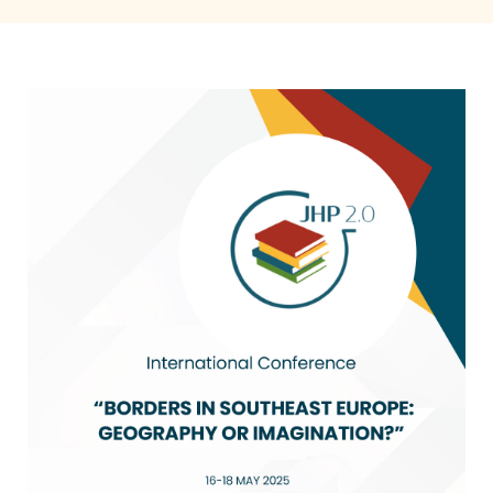
Učenje
Prijatelji
Crnogorski