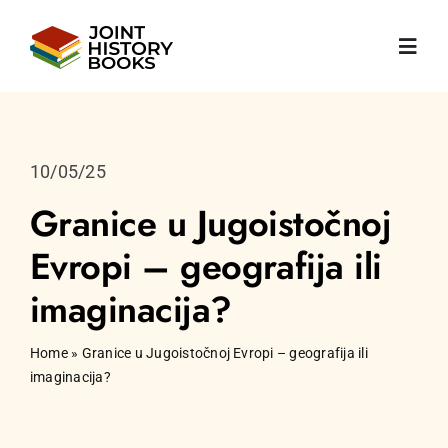
Skip
to
Toggl
content
Navig
Početna
10/05/25
O nama
Granice u Jugoistočnoj
Evropi – geografija ili
Vijesti
imaginacija?
Knjige
Home
»
Granice u Jugoistočnoj Evropi – geografija ili
imaginacija?
Publikacije