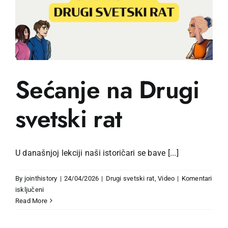
Sećanje na Drugi
svetski rat
U današnjoj lekciji naši istoričari se bave [...]
By
jointhistory
|
24/04/2026
|
Drugi svetski rat
,
Video
|
Komentari
za
isključeni
Sećanje
Read More
na
Drugi