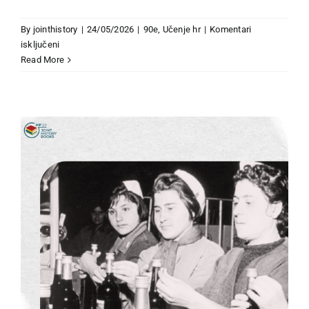
By
jointhistory
|
24/05/2026
|
90e
,
Učenje hr
|
Komentari
za
isključeni
Izbori
Read More
90