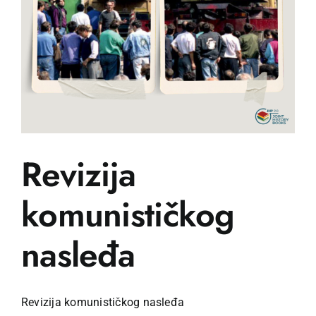
Učenje
Postanite prijatelj
Hrvatski
Revizija
komunističkog
nasleđa
Revizija komunističkog nasleđa