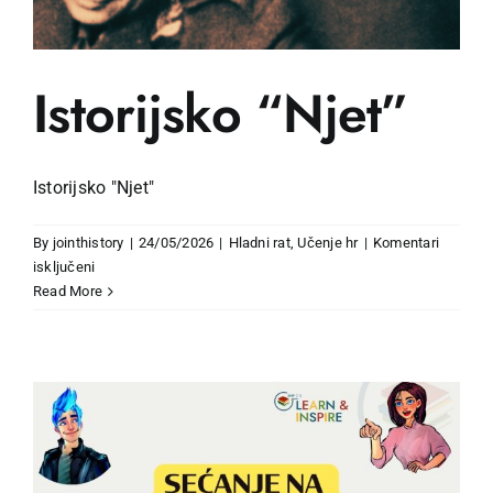
Istorijsko “Njet”
Istorijsko "Njet"
By
jointhistory
|
24/05/2026
|
Hladni rat
,
Učenje hr
|
Komentari
za
isključeni
Istorijsko
Read More
“Njet”