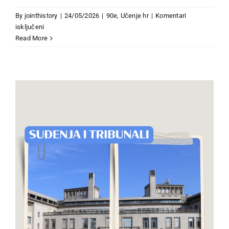
By
jointhistory
|
24/05/2026
|
90e
,
Učenje hr
|
Komentari
za
isključeni
Revizija
Read More
komunističkog
nasleđa