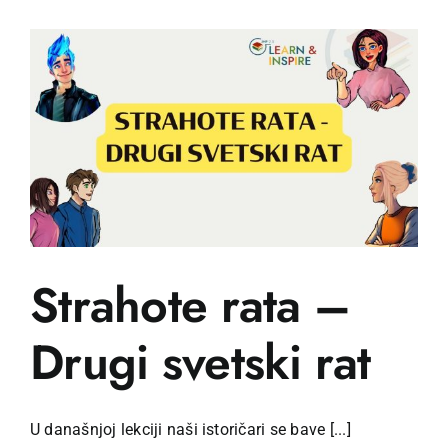
svetski
rat
Strahote rata –
Drugi svetski rat
U današnjoj lekciji naši istoričari se bave [...]