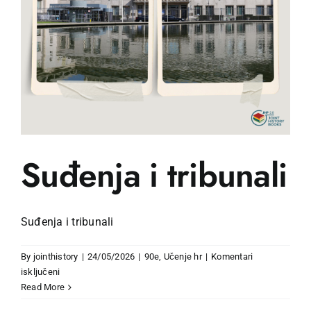
Suđenja i tribunali
Suđenja i tribunali
By
jointhistory
|
24/05/2026
|
90e
,
Učenje hr
|
Komentari
za
isključeni
Suđenja
Read More
i