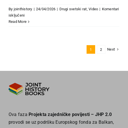
By
jointhistory
|
24/04/2026
|
Drugi svetski rat
,
Video
|
Komentari
za
isključeni
Strahote
Read More
rata
–
Drugi
svetski
Next
1
2
rat
Ova faza
Projekta zajedničke povijesti – JHP 2.0
provodi se uz podršku Europskog fonda za Balkan,