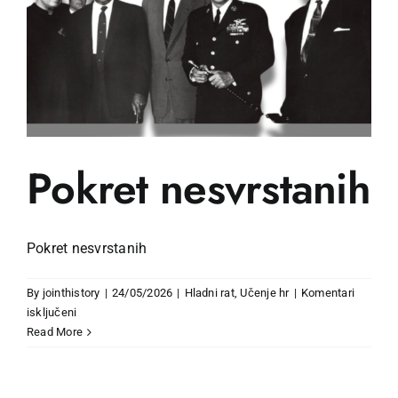
Pokret nesvrstanih
Pokret nesvrstanih
By
jointhistory
|
24/05/2026
|
Hladni rat
,
Učenje hr
|
Komentari
za
isključeni
Pokret
Read More
nesvrstanih