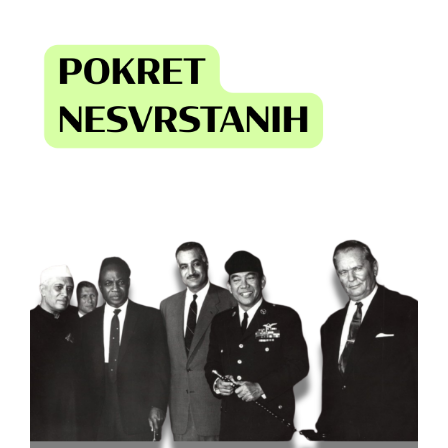
Učenje
Postani prijatelj
Bosanski