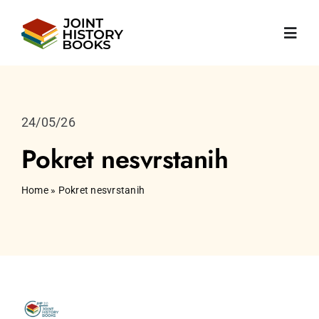
Skip
to
Toggl
content
Navig
Početna
24/05/26
O nama
Pokret nesvrstanih
Vijesti
Home
»
Pokret nesvrstanih
JHP Knjige
Publikacije