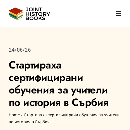
Skip
to
Toggl
content
Navig
Начална
24/06/26
Зa нас
Стартираха
сертифицирани
Новини
обучения за учители
УЧЕБНИЦИ
по история в Сърбия
Публикации
Home
»
Стартираха сертифицирани обучения за учители
по история в Сърбия