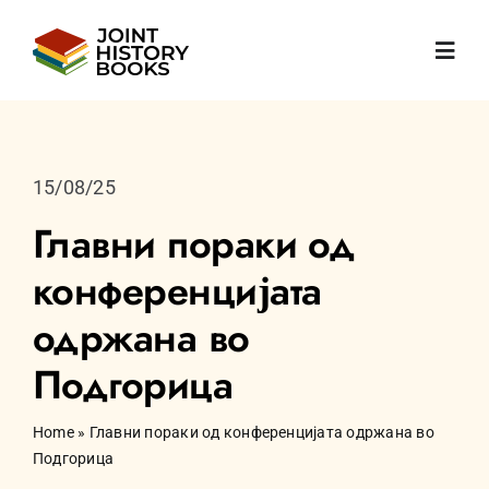
Skip
to
Toggl
content
Navig
Почетна
15/08/25
За нас
Главни пораки од
конференцијата
Вести
одржана во
Книги
Подгорица
Публикации
Home
»
Главни пораки од конференцијата одржана во
Подгорица