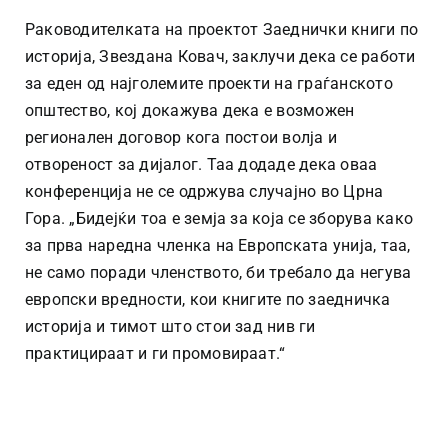
Раководителката на проектот Заеднички книги по
историја, Звездана Ковач, заклучи дека се работи
за еден од најголемите проекти на граѓанското
општество, кој докажува дека е возможен
регионален договор кога постои волја и
отвореност за дијалог. Таа додаде дека оваа
конференција не се одржува случајно во Црна
Гора. „Бидејќи тоа е земја за која се зборува како
за прва наредна членка на Европската унија, таа,
не само поради членството, би требало да негува
европски вредности, кои книгите по заедничка
историја и тимот што стои зад нив ги
практицираат и ги промовираат.“