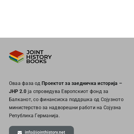
Оваа фаза од
Проектот за заедничка историја –
JHP 2.0
ја спроведува Европскиот фонд за
Балканот, со финансиска поддршка од Сојузното
министерство за надворешни работи на Сојузна
Република Германија.
info@jointhistory.net