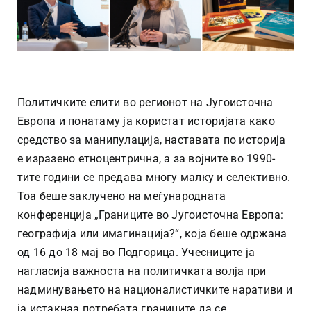
Политичките елити во регионот на Југоисточна
Европа и понатаму ја користат историјата како
средство за манипулација, наставата по историја
е изразено етноцентрична, а за војните во 1990-
тите години се предава многу малку и селективно.
Тоа беше заклучено на меѓународната
конференција „Границите во Југоисточна Европа:
географија или имагинација?“, која беше одржана
од 16 до 18 мај во Подгорица. Учесниците ја
нагласија важноста на политичката волја при
надминувањето на националистичките наративи и
ја истакнаа потребата границите да се