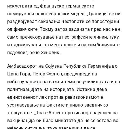
искуствата од француско-германското
помирување како европски модел. „Границите кои
раздвојуваат сеќавања честопати се попостојани
од физичките. Токму затоа задачата пред нас не е
само пречекорување на географските линии, туку
и надминување на менталните и на симболичките
поделби“, рече Зеновиќ.
Амбасадорот на Сојузна Република Германија во
Црна Гора, Петер Фелтен, предупреди на
избегнувањето на важни теми во училиштата и на
политизацијата на историјата. Истакна дека
единствениот лек против ревизионизмот е
усогласување на фактите и нивно заедничко
толкување. „Тоа е болест против која најуспешна
вакцинација би било минатото да не се остава во
нејасни ситуации, туку заеднички да се