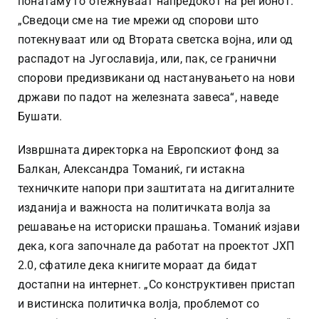
понатаму го отежнуваат напредокот на регионот.
„Сведоци сме на тие мрежи од спорови што
потекнуваат или од Втората светска војна, или од
распадот на Југославија, или, пак, се гранични
спорови предизвикани од настанувањето на нови
држави по падот на железната завеса“, наведе
Бушати.
Извршната директорка на Европскиот фонд за
Балкан, Александра Томаниќ, ги истакна
техничките напори при заштитата на дигиталните
изданија и важноста на политичката волја за
решавање на историски прашања. Томаниќ изјави
дека, кога започнале да работат на проектот ЈХП
2.0, сфатиле дека книгите мораат да бидат
достапни на интернет. „Со конструктивен пристап
и вистинска политичка волја, проблемот со