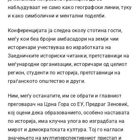
набљудуваат не само како географски линии, туку
и како симболични и ментални поделби.
Конференцијата ја следеа околу стотина гости,
меѓу кои беа бројни амбасадори на земји чии
историчари учествуваа во изработката на
Заедничките историски читанки, претставници на
меѓународни организации, историчари од целиот
регион, студенти по историја, претставници на
граѓанското општество и други.
Ним, меѓу останатите, им се обрати и главниот
преговарач на Црна Гора со ЕУ, Предраг Зеновиќ,
кој оцени дека образованието, особено наставата
по историја, има клучна улога во изградбата на
мирот и демократската култура. Тој го нагласи
значењето на мултиперспективниот пристап и