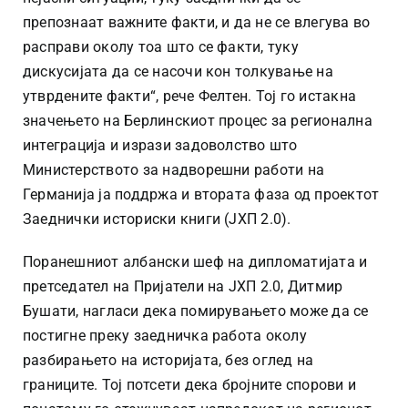
препознаат важните факти, и да не се влегува во
расправи околу тоа што се факти, туку
дискусијата да се насочи кон толкување на
утврдените факти“, рече Фелтен. Тој го истакна
значењето на Берлинскиот процес за регионална
интеграција и изрази задоволство што
Министерството за надворешни работи на
Германија ја поддржа и втората фаза од проектот
Заеднички историски книги (ЈХП 2.0).
Поранешниот албански шеф на дипломатијата и
претседател на Пријатели на ЈХП 2.0, Дитмир
Бушати, нагласи дека помирувањето може да се
постигне преку заедничка работа околу
разбирањето на историјата, без оглед на
границите. Тој потсети дека бројните спорови и