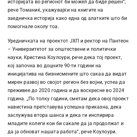
историјата во регионот би можел да биде решен“,
рече Томаниќ, укажувајќи на книгите на
заедничка историја како една од алатките што би
помогнале околу тоа.
Уредничката на проектот ЈХП и ректор на Пантеон
– Универзитетот за општествени и политички
науки, Кристина Коулоури, рече дека тој проект,
кој започна во доцните 90-ти години на
иницијатива на бизнисмените што сакаа да видат
мирен развој во својот регион без војни, успеа да
преживее до 2020 година и да воскресне во 2024
година. „По толку години, сметам дека овој проект
навистина претставува успешна приказна, дека
заслужува втора шанса и дека ги инспирира
младите колеги кои би сакале да ја продолжат и
да ја обноват нашата работа“, рече Коулоури.